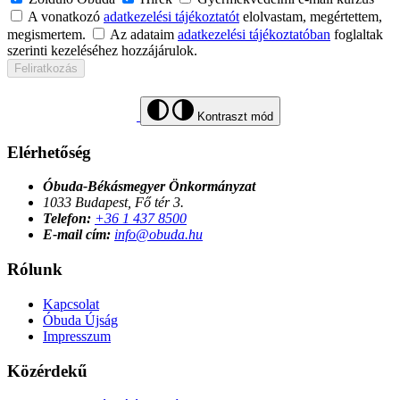
A vonatkozó
adatkezelési tájékoztatót
elolvastam, megértettem,
megismertem.
Az adataim
adatkezelési tájékoztatóban
foglaltak
szerinti kezeléséhez hozzájárulok.
Feliratkozás
Kontraszt mód
Elérhetőség
Óbuda-Békásmegyer Önkormányzat
1033 Budapest, Fő tér 3.
Telefon:
+36 1 437 8500
E-mail cím:
info@obuda.hu
Rólunk
Kapcsolat
Óbuda Újság
Impresszum
Közérdekű