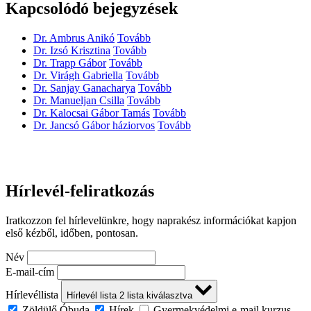
Kapcsolódó bejegyzések
Dr. Ambrus Anikó
Tovább
Dr. Izsó Krisztina
Tovább
Dr. Trapp Gábor
Tovább
Dr. Virágh Gabriella
Tovább
Dr. Sanjay Ganacharya
Tovább
Dr. Manueljan Csilla
Tovább
Dr. Kalocsai Gábor Tamás
Tovább
Dr. Jancsó Gábor háziorvos
Tovább
Hírlevél-feliratkozás
Iratkozzon fel hírlevelünkre, hogy naprakész információkat kapjon
első kézből, időben, pontosan.
Név
E-mail-cím
Hírlevéllista
Hírlevél lista
2
lista kiválasztva
Zöldülő Óbuda
Hírek
Gyermekvédelmi e-mail kurzus