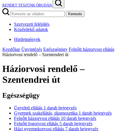
RENDET TESZÜNK ÓBUDÁN
Keresés
Szervezeti felépítés
Közérdekű adatok
Hirdetmények
Kezdőlap
Ügyintézés
Egészségügy
Felnőtt háziorvosi ellátás
Háziorvosi rendelő – Szentendrei út
Háziorvosi rendelő –
Szentendrei út
Egészségügy
Ügyeleti ellátás
1
darab bejegyzés
Gyermek szakellátás, diagnosztika
1
darab bejegyzés
Felnőtt háziorvosi ellátás
10
darab bejegyzés
Felnőtt fogorvosi ellátás
5
darab bejegyzés
Házi gyermekorvosi ellátás
7
darab bejegyzés