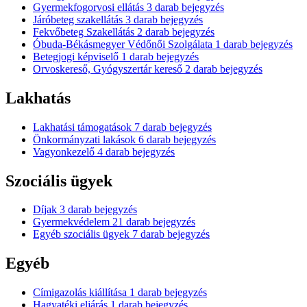
Gyermekfogorvosi ellátás
3
darab bejegyzés
Járóbeteg szakellátás
3
darab bejegyzés
Fekvőbeteg Szakellátás
2
darab bejegyzés
Óbuda-Békásmegyer Védőnői Szolgálata
1
darab bejegyzés
Betegjogi képviselő
1
darab bejegyzés
Orvoskereső, Gyógyszertár kereső
2
darab bejegyzés
Lakhatás
Lakhatási támogatások
7
darab bejegyzés
Önkormányzati lakások
6
darab bejegyzés
Vagyonkezelő
4
darab bejegyzés
Szociális ügyek
Díjak
3
darab bejegyzés
Gyermekvédelem
21
darab bejegyzés
Egyéb szociális ügyek
7
darab bejegyzés
Egyéb
Címigazolás kiállítása
1
darab bejegyzés
Hagyatéki eljárás
1
darab bejegyzés