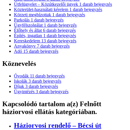
Útfelügyelet – Közútkezelői ügyek
1
darab bejegyzés
Közterület-használati kérelem
1
darab bejegyzés
Körzeti megbízottak
1
darab bejegyzés
Parkolás
1
darab bejegyzés
Ügyfélszolgálat
1
darab bejegyzés
Élőhely és állat
6
darab bejegyzés
Építés, ingatlan
1
darab bejegyzés
Kereskedelem
13
darab bejegyzés
Anyakönyv
7
darab bejegyzés
Adó
15
darab bejegyzés
Köznevelés
Óvodák
11
darab bejegyzés
Iskolák
3
darab bejegyzés
Díjak
3
darab bejegyzés
Ügyintézés
3
darab bejegyzés
Kapcsolódó tartalom
a(z) Felnőtt
háziorvosi ellátás kategóriában.
Háziorvosi rendelő – Bécsi út