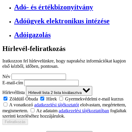
Adó- és értékbizonyítvány
Adóügyek elektronikus intézése
Adóigazolás
Hírlevél-feliratkozás
Iratkozzon fel hírlevelünkre, hogy naprakész információkat kapjon
első kézből, időben, pontosan.
Név
E-mail-cím
Hírlevéllista
Hírlevél lista
2
lista kiválasztva
Zöldülő Óbuda
Hírek
Gyermekvédelmi e-mail kurzus
A vonatkozó
adatkezelési tájékoztatót
elolvastam, megértettem,
megismertem.
Az adataim
adatkezelési tájékoztatóban
foglaltak
szerinti kezeléséhez hozzájárulok.
Feliratkozás