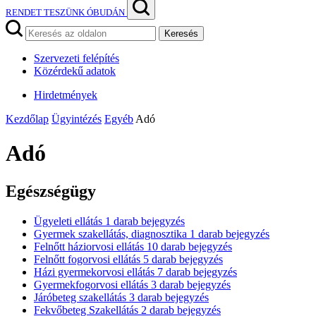
RENDET TESZÜNK ÓBUDÁN
Keresés
Szervezeti felépítés
Közérdekű adatok
Hirdetmények
Kezdőlap
Ügyintézés
Egyéb
Adó
Adó
Egészségügy
Ügyeleti ellátás
1
darab bejegyzés
Gyermek szakellátás, diagnosztika
1
darab bejegyzés
Felnőtt háziorvosi ellátás
10
darab bejegyzés
Felnőtt fogorvosi ellátás
5
darab bejegyzés
Házi gyermekorvosi ellátás
7
darab bejegyzés
Gyermekfogorvosi ellátás
3
darab bejegyzés
Járóbeteg szakellátás
3
darab bejegyzés
Fekvőbeteg Szakellátás
2
darab bejegyzés