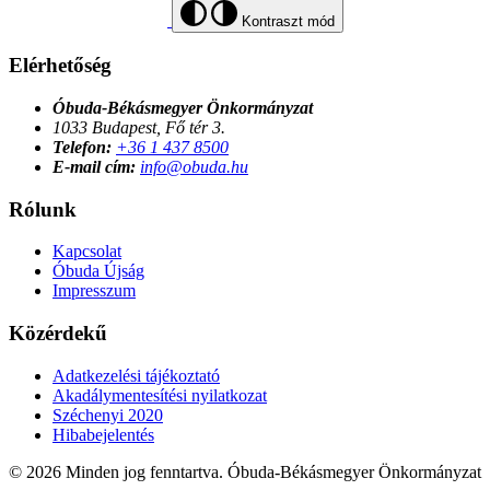
Kontraszt mód
Elérhetőség
Óbuda-Békásmegyer Önkormányzat
1033 Budapest, Fő tér 3.
Telefon:
+36 1 437 8500
E-mail cím:
info@obuda.hu
Rólunk
Kapcsolat
Óbuda Újság
Impresszum
Közérdekű
Adatkezelési tájékoztató
Akadálymentesítési nyilatkozat
Széchenyi 2020
Hibabejelentés
© 2026 Minden jog fenntartva. Óbuda-Békásmegyer Önkormányzat