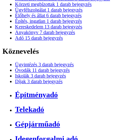
Körzeti megbízottak
1
darab bejegyzés
Ügyfélszolgálat
1
darab bejegyzés
Élőhely és állat
6
darab bejegyzés
Építés, ingatlan
1
darab bejegyzés
Kereskedelem
13
darab bejegyzés
Anyakönyv
7
darab bejegyzés
Adó
15
darab bejegyzés
Köznevelés
Ügyintézés
3
darab bejegyzés
Óvodák
11
darab bejegyzés
Iskolák
3
darab bejegyzés
Díjak
3
darab bejegyzés
Építményadó
Telekadó
Gépjárműadó
Idegenforgalmi adó