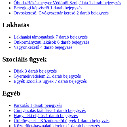
Óbuda-Békásmegyer Védőnői Szolgálata
1
darab bejegyzés
Betegjogi képviselő
1
darab bejegyzés
Orvoskereső, Gyógyszertár kereső
2
darab bejegyzés
Lakhatás
Lakhatási támogatások
7
darab bejegyzés
Önkormányzati lakások
6
darab bejegyzés
Vagyonkezelő
4
darab bejegyzés
Szociális ügyek
Díjak
3
darab bejegyzés
Gyermekvédelem
21
darab bejegyzés
Egyéb szociális ügyek
7
darab bejegyzés
Egyéb
Parkolás
1
darab bejegyzés
Címigazolás kiállítása
1
darab bejegyzés
Hagyatéki eljárás
1
darab bejegyzés
Útfelügyelet – Közútkezelői ügyek
1
darab bejegyzés
Közterület-használati kérelem
1
darab bejegyzés