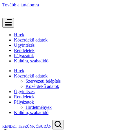
Tovább a tartalomra
Hírek
Közérdekű adatok
Ügyintézés
Rendeletek
Pályázatok
Kultúra, szabadidő
Hírek
Közérdekű adatok
Szervezeti felépítés
Közérdekű adatok
Ügyintézés
Rendeletek
Pályázatok
Hirdetmények
Kultúra, szabadidő
RENDET TESZÜNK ÓBUDÁN