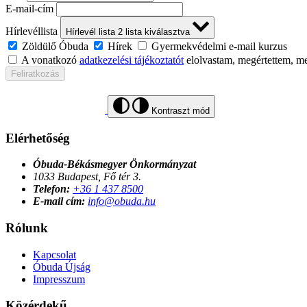
E-mail-cím
Hírlevéllista
Hírlevél lista
2
lista kiválasztva
Zöldülő Óbuda
Hírek
Gyermekvédelmi e-mail kurzus
A vonatkozó
adatkezelési tájékoztatót
elolvastam, megértettem, m
Feliratkozás
Kontraszt mód
Elérhetőség
Óbuda-Békásmegyer Önkormányzat
1033 Budapest, Fő tér 3.
Telefon:
+36 1 437 8500
E-mail cím:
info@obuda.hu
Rólunk
Kapcsolat
Óbuda Újság
Impresszum
Közérdekű