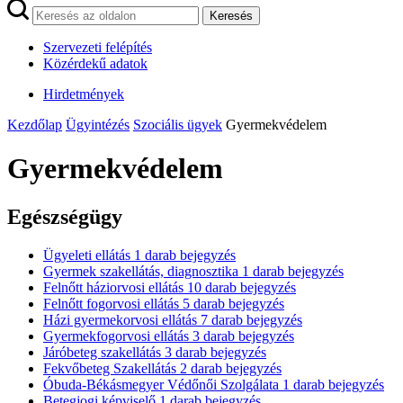
Keresés
Szervezeti felépítés
Közérdekű adatok
Hirdetmények
Kezdőlap
Ügyintézés
Szociális ügyek
Gyermekvédelem
Gyermekvédelem
Egészségügy
Ügyeleti ellátás
1
darab bejegyzés
Gyermek szakellátás, diagnosztika
1
darab bejegyzés
Felnőtt háziorvosi ellátás
10
darab bejegyzés
Felnőtt fogorvosi ellátás
5
darab bejegyzés
Házi gyermekorvosi ellátás
7
darab bejegyzés
Gyermekfogorvosi ellátás
3
darab bejegyzés
Járóbeteg szakellátás
3
darab bejegyzés
Fekvőbeteg Szakellátás
2
darab bejegyzés
Óbuda-Békásmegyer Védőnői Szolgálata
1
darab bejegyzés
Betegjogi képviselő
1
darab bejegyzés