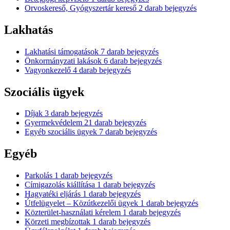
Orvoskereső, Gyógyszertár kereső
2
darab bejegyzés
Lakhatás
Lakhatási támogatások
7
darab bejegyzés
Önkormányzati lakások
6
darab bejegyzés
Vagyonkezelő
4
darab bejegyzés
Szociális ügyek
Díjak
3
darab bejegyzés
Gyermekvédelem
21
darab bejegyzés
Egyéb szociális ügyek
7
darab bejegyzés
Egyéb
Parkolás
1
darab bejegyzés
Címigazolás kiállítása
1
darab bejegyzés
Hagyatéki eljárás
1
darab bejegyzés
Útfelügyelet – Közútkezelői ügyek
1
darab bejegyzés
Közterület-használati kérelem
1
darab bejegyzés
Körzeti megbízottak
1
darab bejegyzés