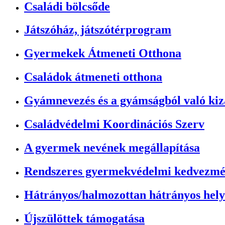
Családi bölcsőde
Játszóház, játszótérprogram
Gyermekek Átmeneti Otthona
Családok átmeneti otthona
Gyámnevezés és a gyámságból való kiz
Családvédelmi Koordinációs Szerv
A gyermek nevének megállapítása
Rendszeres gyermekvédelmi kedvezmén
Hátrányos/halmozottan hátrányos hely
Újszülöttek támogatása