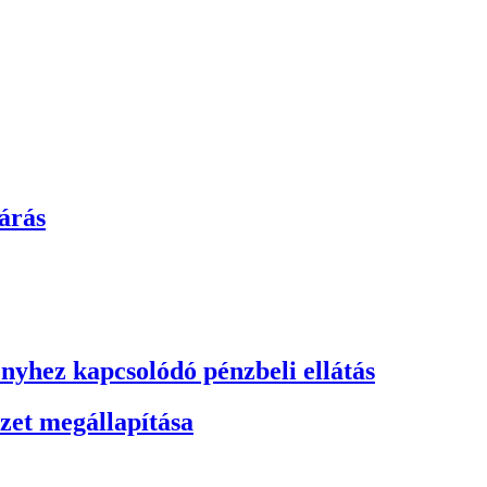
árás
yhez kapcsolódó pénzbeli ellátás
zet megállapítása