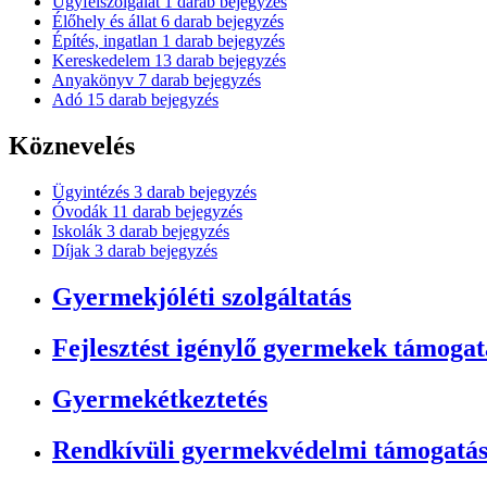
Ügyfélszolgálat
1
darab bejegyzés
Élőhely és állat
6
darab bejegyzés
Építés, ingatlan
1
darab bejegyzés
Kereskedelem
13
darab bejegyzés
Anyakönyv
7
darab bejegyzés
Adó
15
darab bejegyzés
Köznevelés
Ügyintézés
3
darab bejegyzés
Óvodák
11
darab bejegyzés
Iskolák
3
darab bejegyzés
Díjak
3
darab bejegyzés
Gyermekjóléti szolgáltatás
Fejlesztést igénylő gyermekek támogat
Gyermekétkeztetés
Rendkívüli gyermekvédelmi támogatá