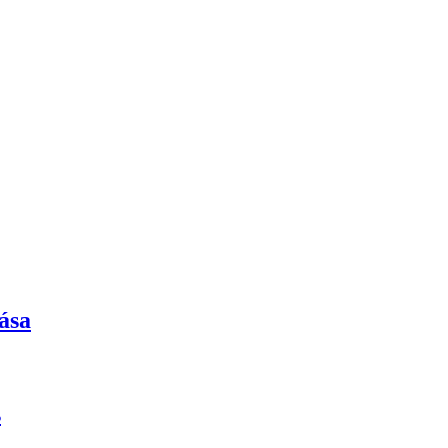
ása
s