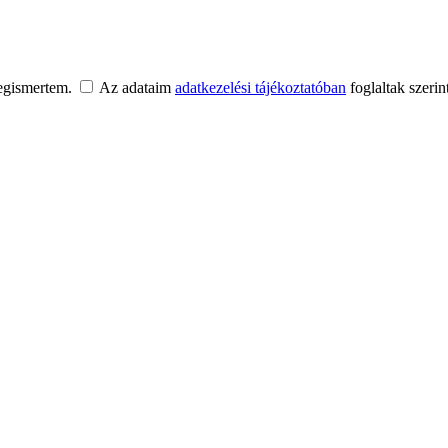
egismertem.
Az adataim
adatkezelési tájékoztatóban
foglaltak szerin