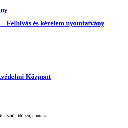
ény
– Felhívás és kérelem nyomtatvány
kvédelmi Központ
ső kézből, időben, pontosan.