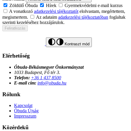
Zöldülő Óbuda
Hírek
Gyermekvédelmi e-mail kurzus
A vonatkozó
adatkezelési tájékoztatót
elolvastam, megértettem,
megismertem.
Az adataim
adatkezelési tájékoztatóban
foglaltak
szerinti kezeléséhez hozzájárulok.
Feliratkozás
Kontraszt mód
Elérhetőség
Óbuda-Békásmegyer Önkormányzat
1033 Budapest, Fő tér 3.
Telefon:
+36 1 437 8500
E-mail cím:
info@obuda.hu
Rólunk
Kapcsolat
Óbuda Újság
Impresszum
Közérdekű