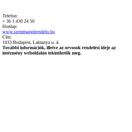
Telefon:
+ 36 1 430 24 50
Honlap:
www.szentmargitrendelo.hu
Cím:
1033 Budapest, Laktanya u. 4.
További információk, illetve az orvosok rendelési ideje az
intézmény weboldalán tekinthetők meg.