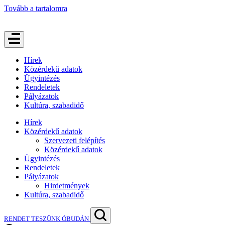
Tovább a tartalomra
Hírek
Közérdekű adatok
Ügyintézés
Rendeletek
Pályázatok
Kultúra, szabadidő
Hírek
Közérdekű adatok
Szervezeti felépítés
Közérdekű adatok
Ügyintézés
Rendeletek
Pályázatok
Hirdetmények
Kultúra, szabadidő
RENDET TESZÜNK ÓBUDÁN