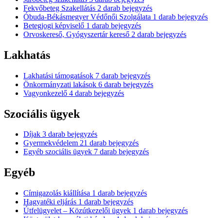
Fekvőbeteg Szakellátás
2
darab bejegyzés
Óbuda-Békásmegyer Védőnői Szolgálata
1
darab bejegyzés
Betegjogi képviselő
1
darab bejegyzés
Orvoskereső, Gyógyszertár kereső
2
darab bejegyzés
Lakhatás
Lakhatási támogatások
7
darab bejegyzés
Önkormányzati lakások
6
darab bejegyzés
Vagyonkezelő
4
darab bejegyzés
Szociális ügyek
Díjak
3
darab bejegyzés
Gyermekvédelem
21
darab bejegyzés
Egyéb szociális ügyek
7
darab bejegyzés
Egyéb
Címigazolás kiállítása
1
darab bejegyzés
Hagyatéki eljárás
1
darab bejegyzés
Útfelügyelet – Közútkezelői ügyek
1
darab bejegyzés