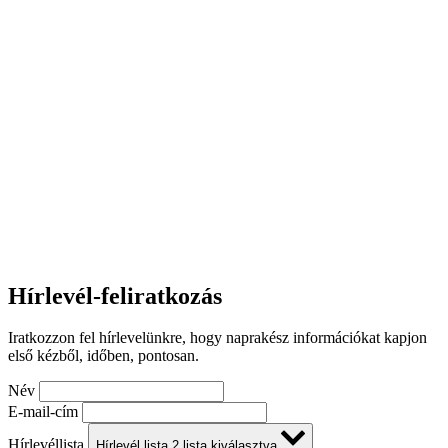
Hírlevél-feliratkozás
Iratkozzon fel hírlevelünkre, hogy naprakész információkat kapjon
első kézből, időben, pontosan.
Név
E-mail-cím
Hírlevéllista
Hírlevél lista
2
lista kiválasztva