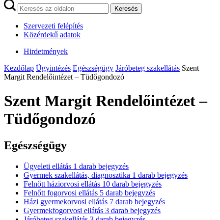
Keresés
Szervezeti felépítés
Közérdekű adatok
Hirdetmények
Kezdőlap
Ügyintézés
Egészségügy
Járóbeteg szakellátás
Szent
Margit Rendelőintézet – Tüdőgondozó
Szent Margit Rendelőintézet –
Tüdőgondozó
Egészségügy
Ügyeleti ellátás
1
darab bejegyzés
Gyermek szakellátás, diagnosztika
1
darab bejegyzés
Felnőtt háziorvosi ellátás
10
darab bejegyzés
Felnőtt fogorvosi ellátás
5
darab bejegyzés
Házi gyermekorvosi ellátás
7
darab bejegyzés
Gyermekfogorvosi ellátás
3
darab bejegyzés
Járóbeteg szakellátás
3
darab bejegyzés