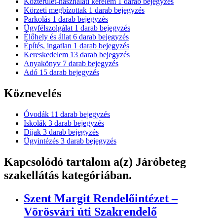
Közterület-használati kérelem
1
darab bejegyzés
Körzeti megbízottak
1
darab bejegyzés
Parkolás
1
darab bejegyzés
Ügyfélszolgálat
1
darab bejegyzés
Élőhely és állat
6
darab bejegyzés
Építés, ingatlan
1
darab bejegyzés
Kereskedelem
13
darab bejegyzés
Anyakönyv
7
darab bejegyzés
Adó
15
darab bejegyzés
Köznevelés
Óvodák
11
darab bejegyzés
Iskolák
3
darab bejegyzés
Díjak
3
darab bejegyzés
Ügyintézés
3
darab bejegyzés
Kapcsolódó tartalom
a(z) Járóbeteg
szakellátás kategóriában.
Szent Margit Rendelőintézet –
Vörösvári úti Szakrendelő