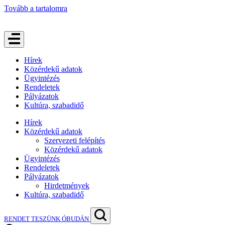
Tovább a tartalomra
Hírek
Közérdekű adatok
Ügyintézés
Rendeletek
Pályázatok
Kultúra, szabadidő
Hírek
Közérdekű adatok
Szervezeti felépítés
Közérdekű adatok
Ügyintézés
Rendeletek
Pályázatok
Hirdetmények
Kultúra, szabadidő
RENDET TESZÜNK ÓBUDÁN