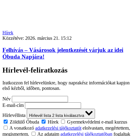
Hírek
Közzétéve:
2026. március 21. 15:12
Felhívás – Vásárosok jelentkezését várjuk az idei
Óbuda Napjára!
Hírlevél-feliratkozás
Iratkozzon fel hírlevelünkre, hogy naprakész információkat kapjon
első kézből, időben, pontosan.
Név
E-mail-cím
Hírlevéllista
Hírlevél lista
2
lista kiválasztva
Zöldülő Óbuda
Hírek
Gyermekvédelmi e-mail kurzus
A vonatkozó
adatkezelési tájékoztatót
elolvastam, megértettem,
megismertem.
Az adataim
adatkezelési tájékoztatóban
foglaltak