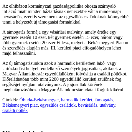
Az elhibázott kormányzati gazdaságpolitika okozta szárnyaló
infláció miatt minden háztartásnak nehezebbé vált a mindennapi
bevásárlás, ezért is szeretnénk az egyszülős családoknak könnyebbé
tenni a helyzetét új támogatási formánkkal.
A támogatás formája egy vásárlási utalvány, amely értéke egy
gyermek esetén 10 ezer, két gyermek esetén 15 ezer, három vagy
több gyermek esetén 20 ezer Ft lesz, melyet a Békásmegyeri Piacon
és szerződés alapján más, III. kerületi piaci elfogadóhelyen lehet
majd felhasználni.
Az új támogatásunkra azok a harmadik kerületben lakó- vagy
tartózkodási hellyel rendelkező személyek jogosultak, akiknek a
Magyar Államkincstár egyedülállóként folyósítja a családi pótlékot.
Előreláthatóan több mint 2200 egyedülálló kerületi szülőnek fog
segítséget nyújtani utalványunk. A jogosultak körének
meghatározásához a Magyar Államkincstár adatait fogjuk kikérni.
Címkék:
Óbuda-Békásmegyer
,
harmadik kerület
,
támogatás
,
Békásmegyeri piac
,
egyszülős családok
,
bevásárlás
,
utalvány
,
családi pótlék