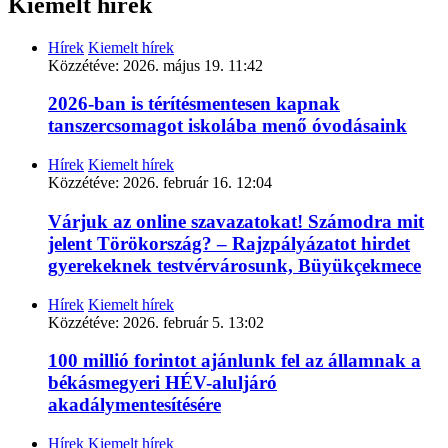
Kiemelt hírek
Hírek
Kiemelt hírek
Közzétéve:
2026. május 19. 11:42
2026-ban is térítésmentesen kapnak
tanszercsomagot iskolába menő óvodásaink
Hírek
Kiemelt hírek
Közzétéve:
2026. február 16. 12:04
Várjuk az online szavazatokat! Számodra mit
jelent Törökország? – Rajzpályázatot hirdet
gyerekeknek testvérvárosunk, Büyükçekmece
Hírek
Kiemelt hírek
Közzétéve:
2026. február 5. 13:02
100 millió forintot ajánlunk fel az államnak a
békásmegyeri HÉV-aluljáró
akadálymentesítésére
Hírek
Kiemelt hírek