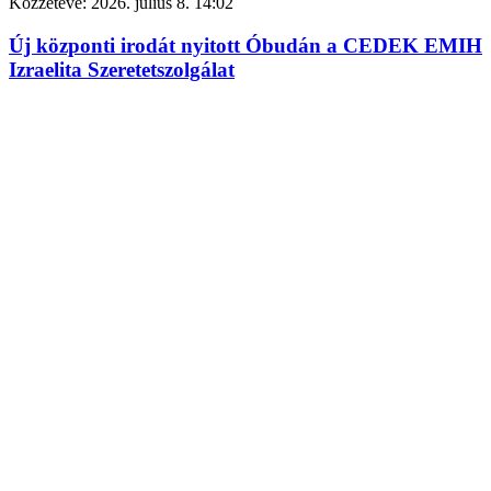
Közzétéve:
2026. július 8. 14:02
Új központi irodát nyitott Óbudán a CEDEK EMIH
Izraelita Szeretetszolgálat