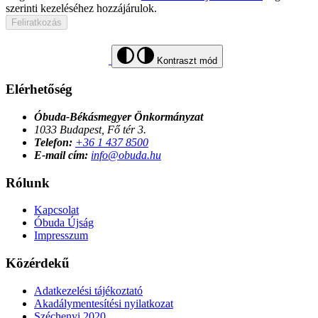
szerinti kezeléséhez hozzájárulok.
Feliratkozás
Kontraszt mód
Elérhetőség
Óbuda-Békásmegyer Önkormányzat
1033 Budapest, Fő tér 3.
Telefon:
+36 1 437 8500
E-mail cím:
info@obuda.hu
Rólunk
Kapcsolat
Óbuda Újság
Impresszum
Közérdekű
Adatkezelési tájékoztató
Akadálymentesítési nyilatkozat
Széchenyi 2020