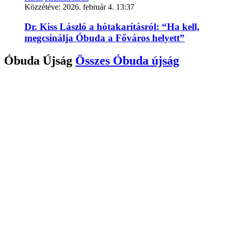
Közzétéve:
2026. február 4. 13:37
Dr. Kiss László a hótakarításról: “Ha kell,
megcsinálja Óbuda a Főváros helyett”
Óbuda Újság
Összes
Óbuda újság