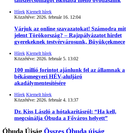
tanszercsomagot iskolába menő óvodásaink
Hírek
Kiemelt hírek
Közzétéve:
2026. február 16. 12:04
Várjuk az online szavazatokat! Számodra mit
jelent Törökország? – Rajzpályázatot hirdet
gyerekeknek testvérvárosunk, Büyükçekmece
Hírek
Kiemelt hírek
Közzétéve:
2026. február 5. 13:02
100 millió forintot ajánlunk fel az államnak a
békásmegyeri HÉV-aluljáró
akadálymentesítésére
Hírek
Kiemelt hírek
Közzétéve:
2026. február 4. 13:37
Dr. Kiss László a hótakarításról: “Ha kell,
megcsinálja Óbuda a Főváros helyett”
Óbuda Újság
Összes
Óbuda újság