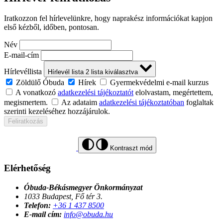
Iratkozzon fel hírlevelünkre, hogy naprakész információkat kapjon
első kézből, időben, pontosan.
Név
E-mail-cím
Hírlevéllista
Hírlevél lista
2
lista kiválasztva
Zöldülő Óbuda
Hírek
Gyermekvédelmi e-mail kurzus
A vonatkozó
adatkezelési tájékoztatót
elolvastam, megértettem,
megismertem.
Az adataim
adatkezelési tájékoztatóban
foglaltak
szerinti kezeléséhez hozzájárulok.
Feliratkozás
Kontraszt mód
Elérhetőség
Óbuda-Békásmegyer Önkormányzat
1033 Budapest, Fő tér 3.
Telefon:
+36 1 437 8500
E-mail cím:
info@obuda.hu