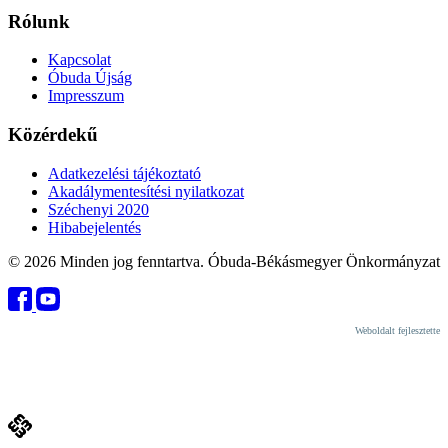
Rólunk
Kapcsolat
Óbuda Újság
Impresszum
Közérdekű
Adatkezelési tájékoztató
Akadálymentesítési nyilatkozat
Széchenyi 2020
Hibabejelentés
© 2026 Minden jog fenntartva. Óbuda-Békásmegyer Önkormányzat
Weboldalt fejlesztette