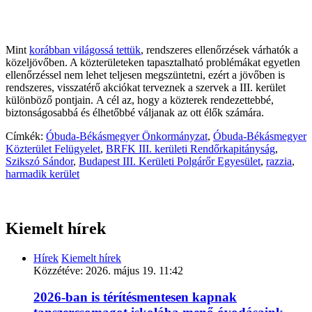
Mint
korábban világossá tettük
, rendszeres ellenőrzések várhatók a
közeljövőben. A közterületeken tapasztalható problémákat egyetlen
ellenőrzéssel nem lehet teljesen megszüntetni, ezért a jövőben is
rendszeres, visszatérő akciókat terveznek a szervek a III. kerület
különböző pontjain. A cél az, hogy a közterek rendezettebbé,
biztonságosabbá és élhetőbbé váljanak az ott élők számára.
Címkék:
Óbuda-Békásmegyer Önkormányzat
,
Óbuda-Békásmegyer
Közterület Felügyelet
,
BRFK III. kerületi Rendőrkapitányság
,
Szikszó Sándor
,
Budapest III. Kerületi Polgárőr Egyesület
,
razzia
,
harmadik kerület
Kiemelt hírek
Hírek
Kiemelt hírek
Közzétéve:
2026. május 19. 11:42
2026-ban is térítésmentesen kapnak