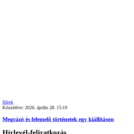
Hírek
Közzétéve:
2026. április 28. 15:19
Megrázó és felemelő történetek egy kiállításon
Hírlevél-feliratkozás