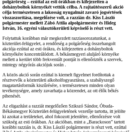
polgárőrség – ezúttal az esti órákban és kifejezetten a
dohányboltok környékét vettük célba. A rajtaütésszerű akció
célja természetesen a lakosság nyugalmát zavaró jogsértések
visszaszorítása, megelőzése volt, a razzián dr. Kiss László
polgármester mellett Zábó Attila alpolgármester és Hideg
István, 16. egyéni választókerületi képviselő is részt vett.
Folytattuk korábban már megkezdett razziasorozatunkat, a
közterület-felügyelet, a rendőrség a polgárőrség összehangolt
akciója ezúttal az esti órákra, és kifejezetten a dohányboltok
környékére koncentrálódott. A békásmegyeri aluljáró környéke
mellett a kerület több frekventált pontját is ellenőrizték a szervek,
mintegy négyórás akciójuk során .
A közös akció során ezúttal is kiemelt figyelmet fordítottak a
résztvevők a közterületi alkoholfogyasztásra, a szabályszegő
magatartásformák kiszűrésére, s természetesen minden olyan
tevékenységre, amely zavarhatja a közrendet, az ott élők békés
pihenését.
Az eligazítást a razziát megelőzően Szikszó Sándor, Óbuda-
Békásmegyer Közterület-felügyeletének vezetője tartotta, itt jelölte
ki azokat a területeket, ahol fokozott jelenlétre, ellenőrzésre volt
szükség az esti órákban. Az akcióban, mint a „Barackoson” tartott
korábbi razzián is, dr. Kiss László polgármester is részt vett, ezúttal