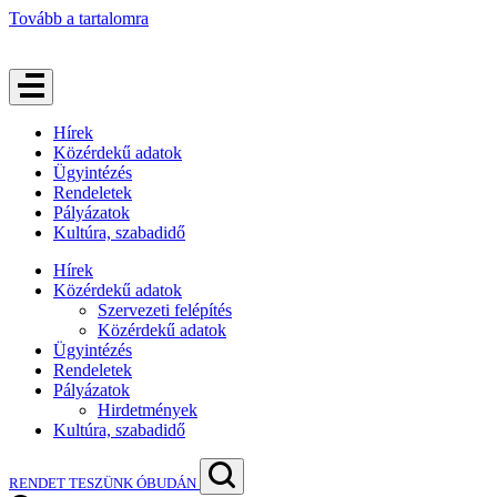
Tovább a tartalomra
Hírek
Közérdekű adatok
Ügyintézés
Rendeletek
Pályázatok
Kultúra, szabadidő
Hírek
Közérdekű adatok
Szervezeti felépítés
Közérdekű adatok
Ügyintézés
Rendeletek
Pályázatok
Hirdetmények
Kultúra, szabadidő
RENDET TESZÜNK ÓBUDÁN