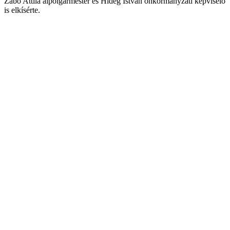
Zábó Attila alpolgármester és Hideg István önkormányzati képviselő
is elkísérte.