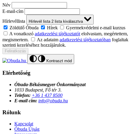
Név
E-mail-cím
Hírlevéllista
Hírlevél lista
2
lista kiválasztva
Zöldülő Óbuda
Hírek
Gyermekvédelmi e-mail kurzus
A vonatkozó
adatkezelési tájékoztatót
elolvastam, megértettem,
megismertem.
Az adataim
adatkezelési tájékoztatóban
foglaltak
szerinti kezeléséhez hozzájárulok.
Feliratkozás
Kontraszt mód
Elérhetőség
Óbuda-Békásmegyer Önkormányzat
1033 Budapest, Fő tér 3.
Telefon:
+36 1 437 8500
E-mail cím:
info@obuda.hu
Rólunk
Kapcsolat
Óbuda Újság