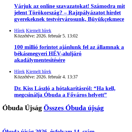
Várjuk az online szavazatokat! Számodra mit
jelent Törökország? – Rajzpályázatot hirdet
gyerekeknek testvérvárosunk, Büyükçekmece
Hírek
Kiemelt hírek
Közzétéve:
2026. február 5. 13:02
100 millió forintot ajánlunk fel az államnak a
békásmegyeri HÉV-aluljáró
akadálymentesítésére
Hírek
Kiemelt hírek
Közzétéve:
2026. február 4. 13:37
Dr. Kiss László a hótakarításról: “Ha kell,
megcsinálja Óbuda a Főváros helyett”
Óbuda Újság
Összes
Óbuda újság
Óbuda újság 2026. évfolyam 14. szám