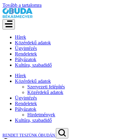
Tovább a tartalomra
Hírek
Közérdekű adatok
Ügyintézés
Rendeletek
Pályázatok
Kultúra, szabadidő
Hírek
Közérdekű adatok
Szervezeti felépítés
Közérdekű adatok
Ügyintézés
Rendeletek
Pályázatok
Hirdetmények
Kultúra, szabadidő
RENDET TESZÜNK ÓBUDÁN