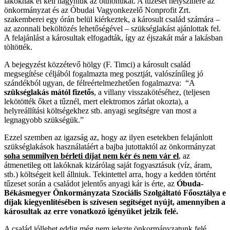
lakóknak el kell hagyniuk az otthonukat. A tűzeset helyszínére az
önkormányzat és az Óbudai Vagyonkezelő Nonprofit Zrt.
szakemberei egy órán belül kiérkeztek, a károsult család számára –
az azonnali beköltözés lehetőségével – szükséglakást ajánlottak fel.
A felajánlást a károsultak elfogadták, így az éjszakát már a lakásban
töltötték.
A bejegyzést közzétevő hölgy (F. Timci) a károsult család
megsegítése céljából fogalmazta meg posztját, valószínűleg jó
szándékból ugyan, de félreértelmezhetően fogalmazva: “A
szükséglakás mától fizetős
, a villany visszakötéséhez, (teljesen
lekötötték őket a tűznél, mert elektromos zárlat okozta), a
helyreállítási költségekhez stb. anyagi segítségre van most a
legnagyobb szükségük.”
Ezzel szemben az igazság az, hogy az ilyen esetekben felajánlott
szükséglakások használatáért a bajba jutottaktól az önkormányzat
soha semmilyen bérleti díjat nem kér és nem vár el
, az
átmenetileg ott lakóknak kizárólag saját fogyasztásuk (víz, áram,
stb.) költségeit kell állniuk. Tekintettel arra, hogy a kedden történt
tűzeset során a családot jelentős anyagi kár is érte, az
Óbuda-
Békásmegyer Önkormányzata Szociális Szolgáltató Főosztálya e
díjak kiegyenlítésében is szívesen segítséget nyújt, amennyiben a
károsultak az erre vonatkozó igényüket jelzik felé.
A család jóllehet eddig még nem jelezte önkormányzatunk felé,