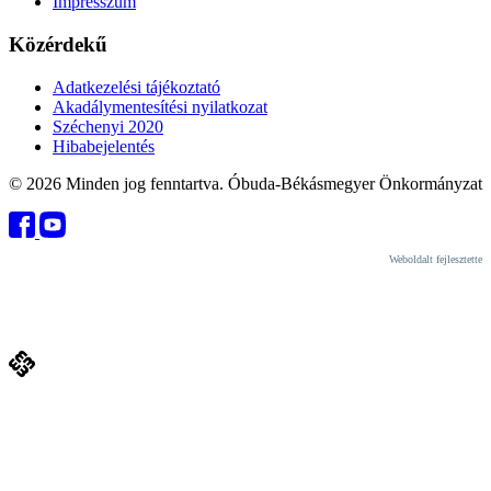
Impresszum
Közérdekű
Adatkezelési tájékoztató
Akadálymentesítési nyilatkozat
Széchenyi 2020
Hibabejelentés
© 2026 Minden jog fenntartva. Óbuda-Békásmegyer Önkormányzat
Weboldalt fejlesztette