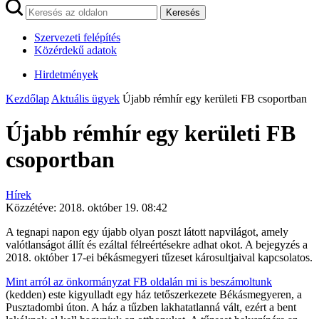
Keresés
Szervezeti felépítés
Közérdekű adatok
Hirdetmények
Kezdőlap
Aktuális ügyek
Újabb rémhír egy kerületi FB csoportban
Újabb rémhír egy kerületi FB
csoportban
Hírek
Közzétéve:
2018. október 19. 08:42
A tegnapi napon egy újabb olyan poszt látott napvilágot, amely
valótlanságot állít és ezáltal félreértésekre adhat okot. A bejegyzés a
2018. október 17-ei békásmegyeri tűzeset károsultjaival kapcsolatos.
Mint arról az önkormányzat FB oldalán mi is beszámoltunk
(kedden) este kigyulladt egy ház tetőszerkezete Békásmegyeren, a
Pusztadombi úton. A ház a tűzben lakhatatlanná vált, ezért a bent