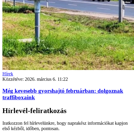
Hírek
Közzétéve:
2026. március 6. 11:22
Még kevesebb gyorshajtó februárban: dolgoznak
traffiboxaink
Hírlevél-feliratkozás
Iratkozzon fel hírlevelünkre, hogy naprakész információkat kapjon
első kézből, időben, pontosan.