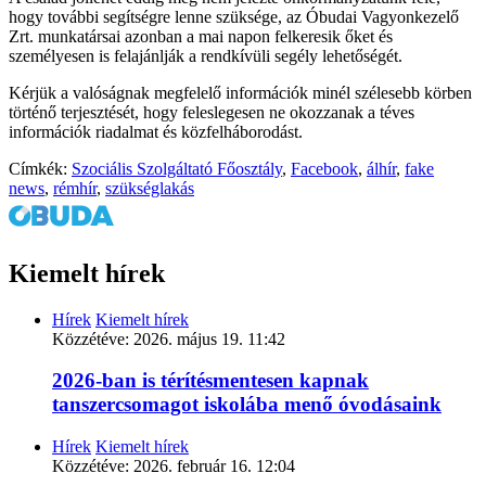
hogy további segítségre lenne szüksége, az Óbudai Vagyonkezelő
Zrt. munkatársai azonban a mai napon felkeresik őket és
személyesen is felajánlják a rendkívüli segély lehetőségét.
Kérjük a valóságnak megfelelő információk minél szélesebb körben
történő terjesztését, hogy feleslegesen ne okozzanak a téves
információk riadalmat és közfelháborodást.
Címkék:
Szociális Szolgáltató Főosztály
,
Facebook
,
álhír
,
fake
news
,
rémhír
,
szükséglakás
Kiemelt hírek
Hírek
Kiemelt hírek
Közzétéve:
2026. május 19. 11:42
2026-ban is térítésmentesen kapnak
tanszercsomagot iskolába menő óvodásaink
Hírek
Kiemelt hírek
Közzétéve:
2026. február 16. 12:04