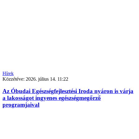
Hírek
Közzétéve:
2026. július 14. 11:22
Az Óbudai Egészségfejlesztési Iroda nyáron is várja
a lakosságot ingyenes egészségmegőrző
programjaival