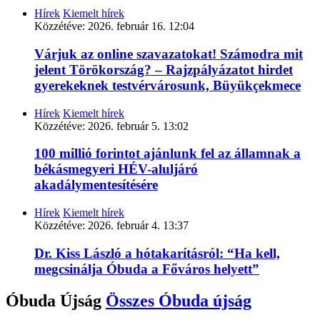
Hírek
Kiemelt hírek
Közzétéve:
2026. február 16. 12:04
Várjuk az online szavazatokat! Számodra mit
jelent Törökország? – Rajzpályázatot hirdet
gyerekeknek testvérvárosunk, Büyükçekmece
Hírek
Kiemelt hírek
Közzétéve:
2026. február 5. 13:02
100 millió forintot ajánlunk fel az államnak a
békásmegyeri HÉV-aluljáró
akadálymentesítésére
Hírek
Kiemelt hírek
Közzétéve:
2026. február 4. 13:37
Dr. Kiss László a hótakarításról: “Ha kell,
megcsinálja Óbuda a Főváros helyett”
Óbuda Újság
Összes
Óbuda újság