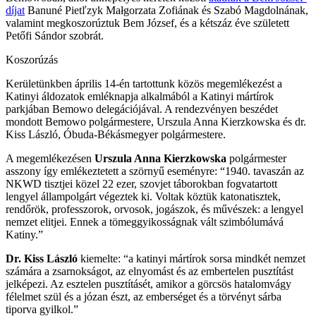
díjat
Banuné Pietľzyk Małgorzata Zofiának és Szabó Magdolnának,
valamint megkoszorúztuk Bem József, és a kétszáz éve született
Petőfi Sándor szobrát.
Koszorúzás
Kerületünkben április 14-én tartottunk közös megemlékezést a
Katinyi áldozatok emléknapja alkalmából a Katinyi mártírok
parkjában Bemowo delegációjával. A rendezvényen beszédet
mondott Bemowo polgármestere, Urszula Anna Kierzkowska és dr.
Kiss László, Óbuda-Békásmegyer polgármestere.
A megemlékezésen
Urszula Anna Kierzkowska
polgármester
asszony így emlékeztetett a szörnyű eseményre: “1940. tavaszán az
NKWD tisztjei közel 22 ezer, szovjet táborokban fogvatartott
lengyel állampolgárt végeztek ki. Voltak köztük katonatisztek,
rendőrök, professzorok, orvosok, jogászok, és művészek: a lengyel
nemzet elitjei. Ennek a tömeggyikosságnak vált szimbólumává
Katiny.”
Dr. Kiss László
kiemelte: “a katinyi mártírok sorsa mindkét nemzet
számára a zsarnokságot, az elnyomást és az embertelen pusztítást
jelképezi. Az esztelen pusztításét, amikor a görcsös hatalomvágy
félelmet szül és a józan észt, az emberséget és a törvényt sárba
tiporva gyilkol.”