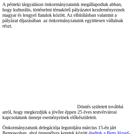
A pénteki tárgyaláson önkormányzataink megállapodtak abban,
hogy kulturális, történelmi témakörű pályázatot kezdeményeznek
magyar és lengyel fiatalok között. Az elbírálásban valamint a
pályázat díjazásában az önkormányzataink együttesen vállalnak
részt.
Döntés született továbbá
arról, hogy megkezdjük a jövőre éppen 25 éves testvérvárosi
kapcsolatunk ünnepi eseményeinek előkészületeit.
Önkormányzatunk delegációja legutoljára március 15-én járt
Bemowoban, ahol ünnepélyes keretek között
átadtuk a Bem József-