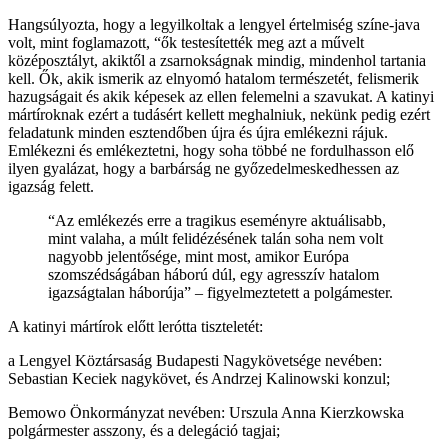
Hangsúlyozta, hogy a legyilkoltak a lengyel értelmiség színe-java
volt, mint foglamazott, “ők testesítették meg azt a művelt
középosztályt, akiktől a zsarnokságnak mindig, mindenhol tartania
kell. Ők, akik ismerik az elnyomó hatalom természetét, felismerik
hazugságait és akik képesek az ellen felemelni a szavukat. A katinyi
mártíroknak ezért a tudásért kellett meghalniuk, nekünk pedig ezért
feladatunk minden esztendőben újra és újra emlékezni rájuk.
Emlékezni és emlékeztetni, hogy soha többé ne fordulhasson elő
ilyen gyalázat, hogy a barbárság ne győzedelmeskedhessen az
igazság felett.
“Az emlékezés erre a tragikus eseményre aktuálisabb,
mint valaha, a múlt felidézésének talán soha nem volt
nagyobb jelentősége, mint most, amikor Európa
szomszédságában háború dúl, egy agresszív hatalom
igazságtalan háborúja” – figyelmeztetett a polgámester.
A katinyi mártírok előtt lerótta tiszteletét:
a Lengyel Köztársaság Budapesti Nagykövetsége nevében:
Sebastian Keciek nagykövet, és Andrzej Kalinowski konzul;
Bemowo Önkormányzat nevében: Urszula Anna Kierzkowska
polgármester asszony, és a delegáció tagjai;