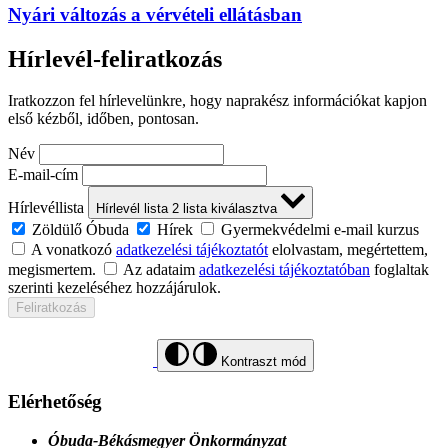
Nyári változás a vérvételi ellátásban
Hírlevél-feliratkozás
Iratkozzon fel hírlevelünkre, hogy naprakész információkat kapjon
első kézből, időben, pontosan.
Név
E-mail-cím
Hírlevéllista
Hírlevél lista
2
lista kiválasztva
Zöldülő Óbuda
Hírek
Gyermekvédelmi e-mail kurzus
A vonatkozó
adatkezelési tájékoztatót
elolvastam, megértettem,
megismertem.
Az adataim
adatkezelési tájékoztatóban
foglaltak
szerinti kezeléséhez hozzájárulok.
Feliratkozás
Kontraszt mód
Elérhetőség
Óbuda-Békásmegyer Önkormányzat