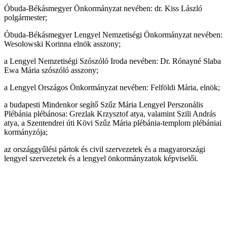
Óbuda-Békásmegyer Önkormányzat nevében: dr. Kiss László
polgármester;
Óbuda-Békásmegyer Lengyel Nemzetiségi Önkormányzat nevében:
Wesolowski Korinna elnök asszony;
a Lengyel Nemzetiségi Szószóló Iroda nevében: Dr. Rónayné Slaba
Ewa Mária szószóló asszony;
a Lengyel Országos Önkormányzat nevében: Felföldi Mária, elnök;
a budapesti Mindenkor segítő Szűz Mária Lengyel Perszonális
Plébánia plébánosa: Grezlak Krzysztof atya, valamint Szili András
atya, a Szentendrei úti Kövi Szűz Mária plébánia-templom plébániai
kormányzója;
az országgyűlési pártok és civil szervezetek és a magyarországi
lengyel szervezetek és a lengyel önkormányzatok képviselői.