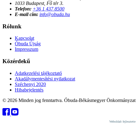
1033 Budapest, Fő tér 3.
Telefon:
+36 1 437 8500
E-mail cím:
info@obuda.hu
Rólunk
Kapcsolat
Óbuda Újság
Impresszum
Közérdekű
Adatkezelési tájékoztató
Akadálymentesítési nyilatkozat
Széchenyi 2020
Hibabejelentés
© 2026 Minden jog fenntartva. Óbuda-Békásmegyer Önkormányzat
Weboldalt fejlesztette