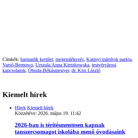
Címkék:
harmadik kerület
,
megemlékezés
,
Katinyi mártírok parkja
,
Varsó-Bemowo
,
Urszula Anna Kierzkowska
,
testvérvárosi
kapcsolatok
,
Óbuda-Békásmegyer
,
dr. Kiss László
Kiemelt hírek
Hírek
Kiemelt hírek
Közzétéve:
2026. május 19. 11:42
2026-ban is térítésmentesen kapnak
tanszercsomagot iskolába menő óvodásaink