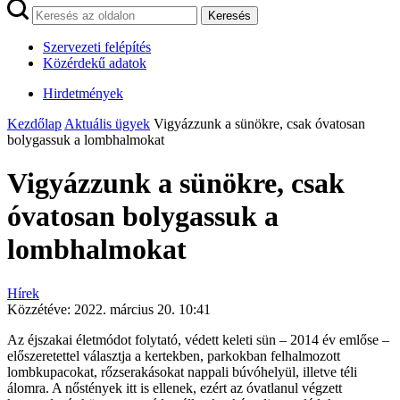
Keresés
Szervezeti felépítés
Közérdekű adatok
Hirdetmények
Kezdőlap
Aktuális ügyek
Vigyázzunk a sünökre, csak óvatosan
bolygassuk a lombhalmokat
Vigyázzunk a sünökre, csak
óvatosan bolygassuk a
lombhalmokat
Hírek
Közzétéve:
2022. március 20. 10:41
Az éjszakai életmódot folytató, védett keleti sün – 2014 év emlőse –
előszeretettel választja a kertekben, parkokban felhalmozott
lombkupacokat, rőzserakásokat nappali búvóhelyül, illetve téli
álomra. A nőstények itt is ellenek, ezért az óvatlanul végzett