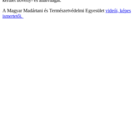
kerület növény- és állatvilágát.
A Magyar Madártani és Természetvédelmi Egyesület
videói, képes
ismertetői.