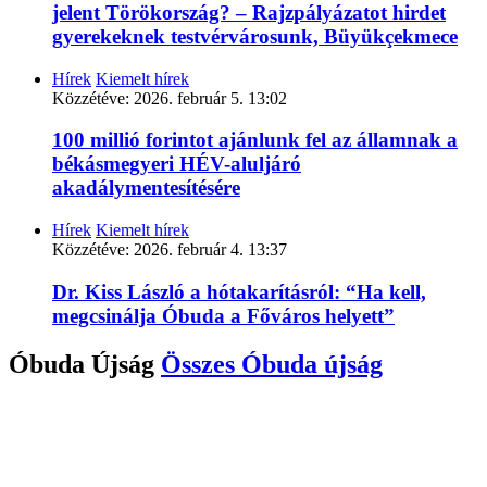
jelent Törökország? – Rajzpályázatot hirdet
gyerekeknek testvérvárosunk, Büyükçekmece
Hírek
Kiemelt hírek
Közzétéve:
2026. február 5. 13:02
100 millió forintot ajánlunk fel az államnak a
békásmegyeri HÉV-aluljáró
akadálymentesítésére
Hírek
Kiemelt hírek
Közzétéve:
2026. február 4. 13:37
Dr. Kiss László a hótakarításról: “Ha kell,
megcsinálja Óbuda a Főváros helyett”
Óbuda Újság
Összes
Óbuda újság