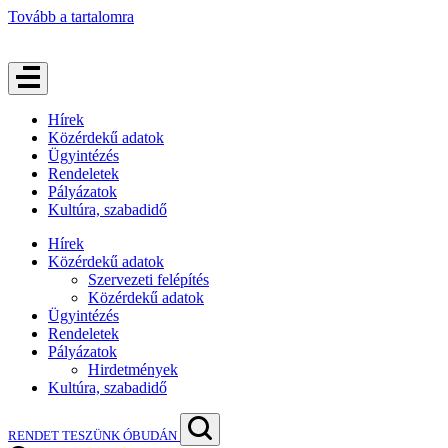
Tovább a tartalomra
Hírek
Közérdekű adatok
Ügyintézés
Rendeletek
Pályázatok
Kultúra, szabadidő
Hírek
Közérdekű adatok
Szervezeti felépítés
Közérdekű adatok
Ügyintézés
Rendeletek
Pályázatok
Hirdetmények
Kultúra, szabadidő
RENDET TESZÜNK ÓBUDÁN