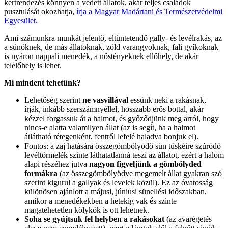
kertrendezés könnyen a védett állatok, akár teljes családok
pusztulását okozhatja,
írja a Magyar Madártani és Természetvédelmi
Egyesület.
Ami számunkra munkát jelentő, eltüntetendő gally- és levélrakás, az
a sünöknek, de más állatoknak, zöld varangyoknak, fali gyíkoknak
is nyáron nappali menedék, a nőstényeknek ellőhely, de akár
telelőhely is lehet.
Mi mindent tehetünk?
Lehetőség szerint
ne vasvillával
essünk neki a rakásnak,
írják, inkább szerszámnyéllel, hosszabb erős bottal, akár
kézzel forgassuk át a halmot, és győződjünk meg arról, hogy
nincs-e alatta valamilyen állat (az is segít, ha a halmot
átlátható rétegenként, fentről lefelé haladva bonjuk el).
Fontos: a zaj hatására összegömbölyödő sün tüskéire szúródó
levéltörmelék szinte láthatatlanná teszi az állatot, ezért a halom
alapi részéhez jutva
nagyon figyeljünk a gömbölyded
formákra
(az összegömbölyödve megemelt állat gyakran szó
szerint kigurul a gallyak és levelek közül). Ez az óvatosság
különösen ajánlott a májusi, júniusi sünellési időszakban,
amikor a menedékekben a hetekig vak és szinte
magatehetetlen kölykök is ott lehetnek.
Soha se gyújtsuk fel helyben a rakásokat
(az avarégetés