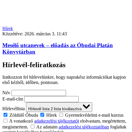
Hírek
Közzétéve:
2026. március 3. 11:43
Mesélő utcanevek – előadás az Óbudai Platán
Könyvtárban
Hírlevél-feliratkozás
Iratkozzon fel hírlevelünkre, hogy naprakész információkat kapjon
első kézből, időben, pontosan.
Név
E-mail-cím
Hírlevéllista
Hírlevél lista
2
lista kiválasztva
Zöldülő Óbuda
Hírek
Gyermekvédelmi e-mail kurzus
A vonatkozó
adatkezelési tájékoztatót
elolvastam, megértettem,
megismertem.
Az adataim
adatkezelési tájékoztatóban
foglaltak