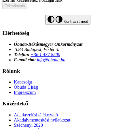
szerinti kezeléséhez hozzájárulok.
Feliratkozás
Kontraszt mód
Elérhetőség
Óbuda-Békásmegyer Önkormányzat
1033 Budapest, Fő tér 3.
Telefon:
+36 1 437 8500
E-mail cím:
info@obuda.hu
Rólunk
Kapcsolat
Óbuda Újság
Impresszum
Közérdekű
Adatkezelési tájékoztató
Akadálymentesítési nyilatkozat
Széchenyi 2020