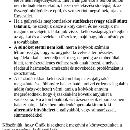
eleve nem engedélyezett), mert a lángok elől a felnőtt sünök
nem tudnak elmenekülni, hiszen védekezési stratégiájuk az
összegömbölyödésre épül, és szó szerint megsülnek, írja az
Egyesület.
Ha a gallyrakás megbontásakor
sünfészket (vagy telelő sünt)
találunk,
ne szedjük össze a kölyköket, és ne kezdjük mi
magunk nevelgetni. Pakoljuk vissza kellő vastagságú rétegben
az ágakat és a leveleket a fészekre, majd hagyjuk a nőstényre
a továbbiakat.
A sünöket etetni nem kell,
mert a kölykök számára
létfontosságú, hogy az anyjukat követve a természetes
táplálékokkal ismerkedjenek meg, ne pedig az ember által
kitett, természetellenes ételhez szokjanak hozzá, amelyek
ráadásul hasmenést, emésztési és növekedési problémákat is
okozhatnak.
A háztartásokban keletkező lombkupac és gallyrakás
megszüntetése többnyire halasztható, amivel érdemes legalább
addig (négy-öt hetet) várni, amíg a kölykök annyira
megerősödnek, hogy éjszakánként követik anyjukat a
vadászatra. Ha a lombhalmok és rőzserakások elbontása nem
halasztható, a közelben mindenképpen
alakítsunk ki
alternatív búvóhelyet
a gallyakból, vagy süngarázzsal,
sünmenedékkel.
Köszönjük, hogy Önök is segítenek megóvni a környezetünket, a