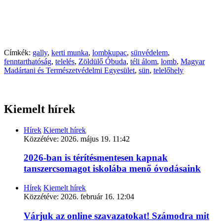
Címkék:
gally
,
kerti munka
,
lombkupac
,
sünvédelem
,
fenntarthatóság
,
telelés
,
Zöldülő Óbuda
,
téli álom
,
lomb
,
Magyar
Madártani és Természetvédelmi Egyesület
,
sün
,
telelőhely
Kiemelt hírek
Hírek
Kiemelt hírek
Közzétéve:
2026. május 19. 11:42
2026-ban is térítésmentesen kapnak
tanszercsomagot iskolába menő óvodásaink
Hírek
Kiemelt hírek
Közzétéve:
2026. február 16. 12:04
Várjuk az online szavazatokat! Számodra mit