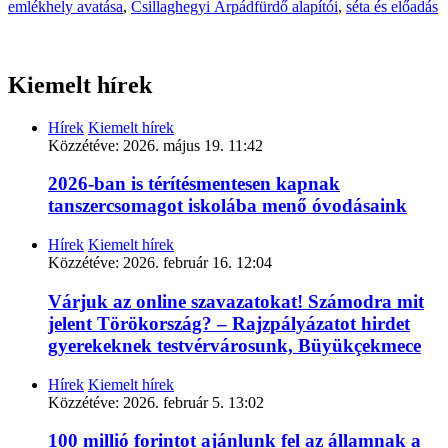
emlékhely avatása
,
Csillaghegyi Árpádfürdő alapítói
,
séta és előadás
Kiemelt hírek
Hírek
Kiemelt hírek
Közzétéve:
2026. május 19. 11:42
2026-ban is térítésmentesen kapnak
tanszercsomagot iskolába menő óvodásaink
Hírek
Kiemelt hírek
Közzétéve:
2026. február 16. 12:04
Várjuk az online szavazatokat! Számodra mit
jelent Törökország? – Rajzpályázatot hirdet
gyerekeknek testvérvárosunk, Büyükçekmece
Hírek
Kiemelt hírek
Közzétéve:
2026. február 5. 13:02
100 millió forintot ajánlunk fel az államnak a