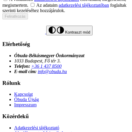
megismertem.
Az adataim
adatkezelési tájékoztatóban
foglaltak
szerinti kezeléséhez hozzájárulok.
Feliratkozás
Kontraszt mód
Elérhetőség
Óbuda-Békásmegyer Önkormányzat
1033 Budapest, Fő tér 3.
Telefon:
+36 1 437 8500
E-mail cím:
info@obuda.hu
Rólunk
Kapcsolat
Óbuda Újság
Impresszum
Közérdekű
Adatkezelési tájékoztató