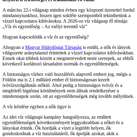
A március 22-i világnap minden évben egy központi üzenettel fordul
mindannyiunkhoz, hiszen igen sokféle szempontból tekinthetünk a
vízzel kapcsolatos kihívásokra. A 2026-os víz világnap fő témája:
„Víz és egyenlőség – Az esélyt teremtő víz”
Hogyan kapcsolódik a víz és az egyenlőség?
Ahogyan a
Magyar Hidrológiai Társaság
is említi, a nők és lányok
világszerte aránytalanul érintettek a vízzel kapcsolatos kihívásokban.
Ennek okai többek között a megmerevedett nemi szerepek, az ebből
következő korlátozó társadalmi normák és egyenlőtlenségek.
A biztonságos vízhez való hozzáférés alapvető emberi jog, mégis a
Földön ma is 2,1 milliárd ember él biztonságosan kezelt
ivóvízszolgáltatás nélkül. Ahol pedig a biztonságos ivóvíz és a
megfelelő higiéniai körülmények nem állnak rendelkezésre a
mindennapok során, ott az egyenlőtlenségek még tovább mélyülnek.
A víz kérdése egyben a nők ügye is
Az idei víz világnapi kampány hangsúlyozza, az említett
egyenlőtlenségek következményeit leggyakrabban a nőket és a
lányokat érintik. Ők hordják a vizet a legtöbb helyen, ők
gondoskodnak a víz használatáról, ők ápolják azokat, akik a