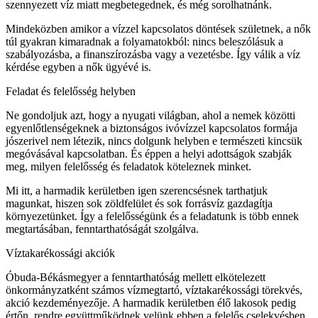
szennyezett víz miatt megbetegednek, és még sorolhatnánk.
Mindeközben amikor a vízzel kapcsolatos döntések születnek, a nők
túl gyakran kimaradnak a folyamatokból: nincs beleszólásuk a
szabályozásba, a finanszírozásba vagy a vezetésbe. Így válik a víz
kérdése egyben a nők ügyévé is.
Feladat és felelősség helyben
Ne gondoljuk azt, hogy a nyugati világban, ahol a nemek közötti
egyenlőtlenségeknek a biztonságos ivóvízzel kapcsolatos formája
jószerivel nem létezik, nincs dolgunk helyben e természeti kincsük
megóvásával kapcsolatban. És éppen a helyi adottságok szabják
meg, milyen felelősség és feladatok köteleznek minket.
Mi itt, a harmadik kerületben igen szerencsésnek tarthatjuk
magunkat, hiszen sok zöldfelület és sok forrásvíz gazdagítja
környezetünket. Így a felelősségünk és a feladatunk is több ennek
megtartásában, fenntarthatóságát szolgálva.
Víztakarékossági akciók
Óbuda-Békásmegyer a fenntarthatóság mellett elkötelezett
önkormányzatként számos vízmegtartó, víztakarékossági törekvés,
akció kezdeményezője. A harmadik kerületben élő lakosok pedig
értőn, rendre együttműködnek velünk ebben a felelős cselekvésben.