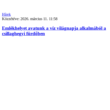
Hírek
Közzétéve:
2026. március 11. 11:58
Emlékhelyet avatunk a víz világnapja alkalmából a
csillaghegyi fürdőben