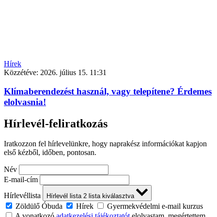
Hírek
Közzétéve:
2026. július 15. 11:31
Klímaberendezést használ, vagy telepítene? Érdemes
elolvasnia!
Hírlevél-feliratkozás
Iratkozzon fel hírlevelünkre, hogy naprakész információkat kapjon
első kézből, időben, pontosan.
Név
E-mail-cím
Hírlevéllista
Hírlevél lista
2
lista kiválasztva
Zöldülő Óbuda
Hírek
Gyermekvédelmi e-mail kurzus
A vonatkozó
adatkezelési tájékoztatót
elolvastam, megértettem,