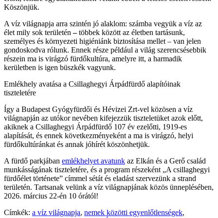
Köszönjük.
A víz világnapja arra szintén jó alaklom: számba vegyük a víz az
élet mily sok területén
–
többek között az életben tartásunk,
személyes és környezeti higiéniánk biztosítása mellet – van jelen
gondoskodva rólunk. Ennek része például a világ szerencsésebbik
részein ma is virágzó fürdőkultúra, amelyre itt, a harmadik
kerületben is igen büszkék vagyunk.
Emlékhely avatása a Csillaghegyi Árpádfürdő alapítóinak
tiszteletére
Így a Budapest Gyógyfürdői és Hévizei Zrt-vel közösen a víz
világnapján az utókor nevében kifejezzük tiszteletüket azok előtt,
akiknek a Csillaghegyi Árpádfürdő 107 év ezelőtti, 1919-es
alapítását, és ennek következményeként a ma is virágzó, helyi
fürdőkultúránkat és annak jóhírét köszönhetjük.
A fürdő parkjában
emlékhelyet avatunk
az Elkán és a Gerő család
munkásságának tiszteletére, és a program részeként „A csillaghegyi
fürdőélet története” címmel sétát és eladást szervezünk a strand
területén. Tartsanak velünk a víz világnapjának közös ünneplésében,
2026. március 22-én 10 órától!
Címkék:
a víz világnapja
,
nemek közötti egyenlőtlenségek
,