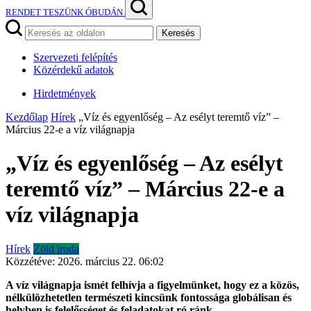
RENDET TESZÜNK ÓBUDÁN
Keresés
Szervezeti felépítés
Közérdekű adatok
Hirdetmények
Kezdőlap
Hírek
„Víz és egyenlőség – Az esélyt teremtő víz” –
Március 22-e a víz világnapja
„Víz és egyenlőség – Az esélyt
teremtő víz” – Március 22-e a
víz világnapja
Hírek
Zöld iroda
Közzétéve:
2026. március 22. 06:02
A víz világnapja ismét felhívja a figyelmünket, hogy ez a közös,
nélkülözhetetlen természeti kincsünk fontossága globálisan és
helyben is felelősséget és feladatokat ró ránk.