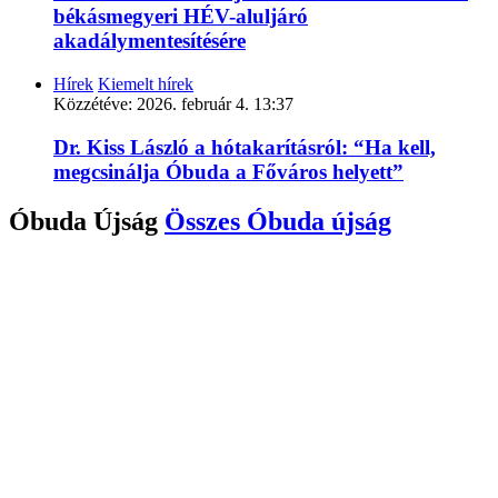
békásmegyeri HÉV-aluljáró
akadálymentesítésére
Hírek
Kiemelt hírek
Közzétéve:
2026. február 4. 13:37
Dr. Kiss László a hótakarításról: “Ha kell,
megcsinálja Óbuda a Főváros helyett”
Óbuda Újság
Összes
Óbuda újság