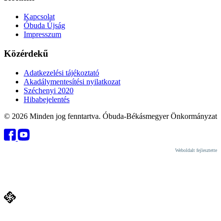
Kapcsolat
Óbuda Újság
Impresszum
Közérdekű
Adatkezelési tájékoztató
Akadálymentesítési nyilatkozat
Széchenyi 2020
Hibabejelentés
© 2026 Minden jog fenntartva. Óbuda-Békásmegyer Önkormányzat
Weboldalt fejlesztette