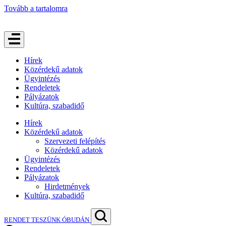
Tovább a tartalomra
Hírek
Közérdekű adatok
Ügyintézés
Rendeletek
Pályázatok
Kultúra, szabadidő
Hírek
Közérdekű adatok
Szervezeti felépítés
Közérdekű adatok
Ügyintézés
Rendeletek
Pályázatok
Hirdetmények
Kultúra, szabadidő
RENDET TESZÜNK ÓBUDÁN