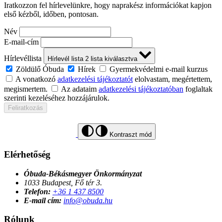
Iratkozzon fel hírlevelünkre, hogy naprakész információkat kapjon
első kézből, időben, pontosan.
Név
E-mail-cím
Hírlevéllista
Hírlevél lista
2
lista kiválasztva
Zöldülő Óbuda
Hírek
Gyermekvédelmi e-mail kurzus
A vonatkozó
adatkezelési tájékoztatót
elolvastam, megértettem,
megismertem.
Az adataim
adatkezelési tájékoztatóban
foglaltak
szerinti kezeléséhez hozzájárulok.
Feliratkozás
Kontraszt mód
Elérhetőség
Óbuda-Békásmegyer Önkormányzat
1033 Budapest, Fő tér 3.
Telefon:
+36 1 437 8500
E-mail cím:
info@obuda.hu
Rólunk