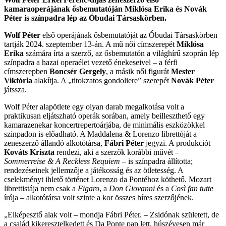
kamaraoperájának ősbemutatóján Miklósa Erika és Novák
Péter is színpadra lép az Óbudai Társaskörben.
Wolf Péter
első operájának ősbemutatóját az Óbudai Társaskörben
tartják 2024. szeptember 13-án. A mű női címszerepét
Miklósa
Erika
számára írta a szerző, az ősbemutatón a világhírű szoprán lép
színpadra a hazai operaélet vezető énekeseivel – a férfi
címszerepben
Boncsér Gergely
, a másik női figurát
Mester
Viktória
alakítja. A „titokzatos gondoliere” szerepét
Novák Péter
játssza.
Wolf Péter alapötlete egy olyan darab megalkotása volt a
praktikusan eljátszható operák sorában, amely beilleszthető egy
kamarazenekar koncertrepertoárjába, de minimális eszközökkel
színpadon is előadható. A Maddalena & Lorenzo librettóját a
zeneszerző állandó alkotótársa,
Fábri Péter
jegyzi. A produkciót
Kováts Kriszta
rendezi, aki a szerzők korábbi művét –
Sommerreise & A Reckless Requiem
– is színpadra állította;
rendezéseinek jellemzője a játékosság és az ötletesség. A
cselekményt ihlető történet Lorenzo da Pontéhoz köthető. Mozart
librettistája nem csak a
Figaro
, a
Don Giovanni
és a
Così fan tutte
írója – alkotótársa volt szinte a kor összes híres szerzőjének.
„Elképesztő alak volt – mondja Fábri Péter. – Zsidónak született, de
a család kikeresztelkedett és Da Ponte pap lett, húszévesen már