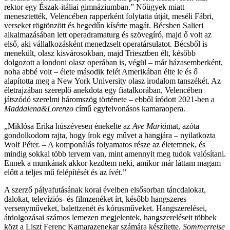
rektor egy Észak-itáliai gimnáziumban.” Nőügyek miatt
menesztették, Velencében rapperként folytatta útját, meséli Fábri,
verseket rögtönzött és hegedűn kísérte magát. Bécsben Salieri
alkalmazásában lett operadramaturg és szövegíró, majd ő volt az
első, aki vállalkozásként menedzselt operatársulatot. Bécsből is
menekült, olasz kisvárosokban, majd Triesztben élt, később
dolgozott a londoni olasz operában is, végül – már házasemberként,
noha abbé volt – élete második felét Amerikában élte le és ő
alapította meg a New York University olasz irodalom tanszékét. Az
életrajzában szereplő anekdota egy fiatalkorában, Velencében
játszódó szerelmi háromszög története – ebből íródott 2021-ben a
Maddalena&Lorenzo
című egyfelvonásos kamaraopera.
„Miklósa Erika húszévesen énekelte az
Ave Mariá
mat, azóta
gondolkodom rajta, hogy írok egy művet a hangjára – nyilatkozta
Wolf Péter. – A komponálás folyamatos része az életemnek, és
mindig sokkal több tervem van, mint amennyit meg tudok valósítani.
Ennek a munkának akkor kezdtem neki, amikor már láttam magam
előtt a teljes mű felépítését és az ívét.”
A szerző pályafutásának korai éveiben elsősorban táncdalokat,
dalokat, televíziós- és filmzenéket írt, később hangszeres
versenyműveket, balettzenét és kórusműveket. Hangszerelései,
átdolgozásai számos lemezen megjelentek, hangszereléseit többek
közt a Liszt Ferenc Kamarazenekar számára készítette.
Sommerreise