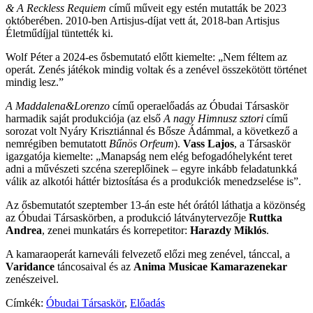
& A Reckless Requiem
című műveit egy estén mutatták be 2023
októberében. 2010-ben Artisjus-díjat vett át, 2018-ban Artisjus
Életműdíjjal tüntették ki.
Wolf Péter a 2024-es ősbemutató előtt kiemelte: „Nem féltem az
operát. Zenés játékok mindig voltak és a zenével összekötött történet
mindig lesz.”
A Maddalena&Lorenzo
című operaelőadás az Óbudai Társaskör
harmadik saját produkciója (az első
A nagy Himnusz sztori
című
sorozat volt Nyáry Krisztiánnal és Bősze Ádámmal, a következő a
nemrégiben bemutatott
Bűnös Orfeum
).
Vass Lajos
, a Társaskör
igazgatója kiemelte: „Manapság nem elég befogadóhelyként teret
adni a művészeti szcéna szereplőinek – egyre inkább feladatunkká
válik az alkotói háttér biztosítása és a produkciók menedzselése is”.
Az ősbemutatót szeptember 13-án este hét órától láthatja a közönség
az Óbudai Társaskörben, a produkció látványtervezője
Ruttka
Andrea
, zenei munkatárs és korrepetitor:
Harazdy Miklós
.
A kamaraoperát karneváli felvezető előzi meg zenével, tánccal, a
Varidance
táncosaival és az
Anima Musicae Kamarazenekar
zenészeivel.
Címkék:
Óbudai Társaskör
,
Előadás