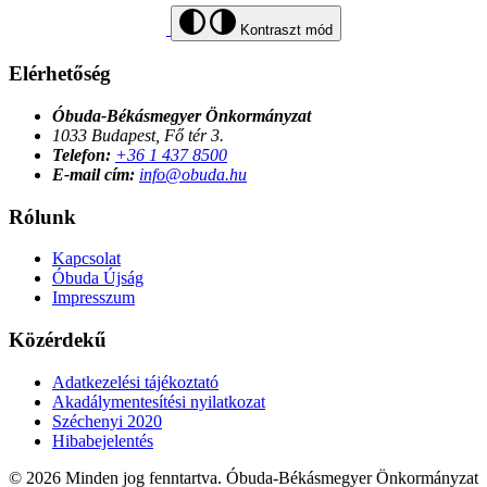
Kontraszt mód
Elérhetőség
Óbuda-Békásmegyer Önkormányzat
1033 Budapest, Fő tér 3.
Telefon:
+36 1 437 8500
E-mail cím:
info@obuda.hu
Rólunk
Kapcsolat
Óbuda Újság
Impresszum
Közérdekű
Adatkezelési tájékoztató
Akadálymentesítési nyilatkozat
Széchenyi 2020
Hibabejelentés
© 2026 Minden jog fenntartva. Óbuda-Békásmegyer Önkormányzat