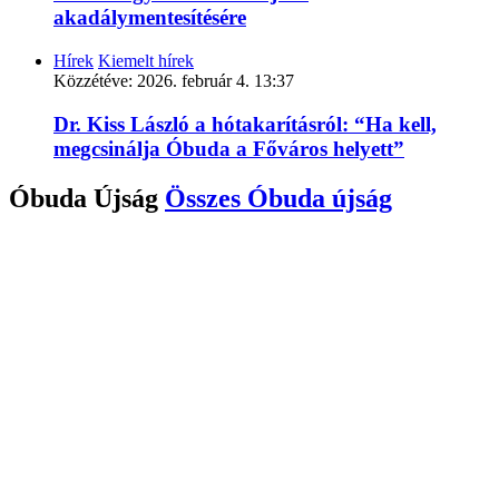
akadálymentesítésére
Hírek
Kiemelt hírek
Közzétéve:
2026. február 4. 13:37
Dr. Kiss László a hótakarításról: “Ha kell,
megcsinálja Óbuda a Főváros helyett”
Óbuda Újság
Összes
Óbuda újság