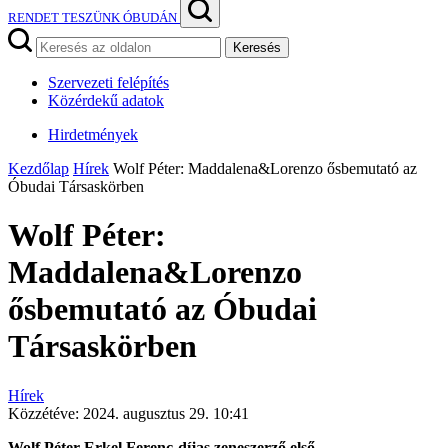
RENDET TESZÜNK ÓBUDÁN
Keresés
Szervezeti felépítés
Közérdekű adatok
Hirdetmények
Kezdőlap
Hírek
Wolf Péter: Maddalena&Lorenzo ősbemutató az
Óbudai Társaskörben
Wolf Péter:
Maddalena&Lorenzo
ősbemutató az Óbudai
Társaskörben
Hírek
Közzétéve:
2024. augusztus 29. 10:41
Wolf Péter Erkel Ferenc-díjas zeneszerző első