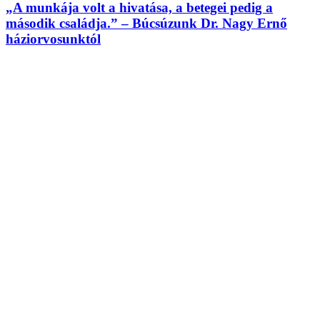
„A munkája volt a hivatása, a betegei pedig a
második családja.” – Búcsúzunk Dr. Nagy Ernő
háziorvosunktól