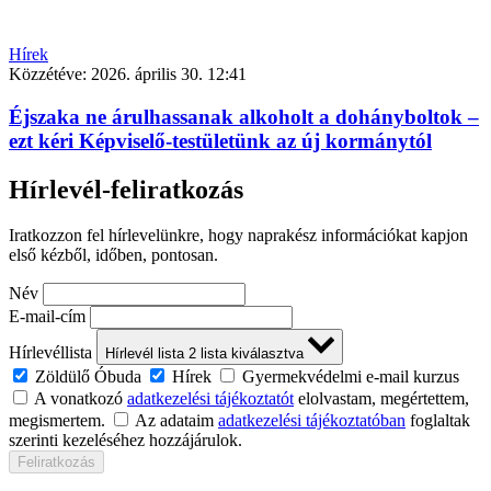
Hírek
Közzétéve:
2026. április 30. 12:41
Éjszaka ne árulhassanak alkoholt a dohányboltok –
ezt kéri Képviselő-testületünk az új kormánytól
Hírlevél-feliratkozás
Iratkozzon fel hírlevelünkre, hogy naprakész információkat kapjon
első kézből, időben, pontosan.
Név
E-mail-cím
Hírlevéllista
Hírlevél lista
2
lista kiválasztva
Zöldülő Óbuda
Hírek
Gyermekvédelmi e-mail kurzus
A vonatkozó
adatkezelési tájékoztatót
elolvastam, megértettem,
megismertem.
Az adataim
adatkezelési tájékoztatóban
foglaltak
szerinti kezeléséhez hozzájárulok.
Feliratkozás