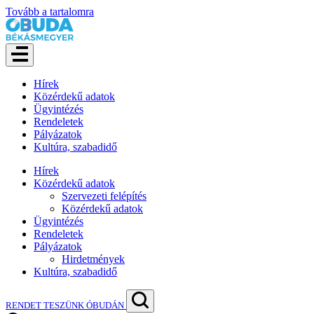
Tovább a tartalomra
Hírek
Közérdekű adatok
Ügyintézés
Rendeletek
Pályázatok
Kultúra, szabadidő
Hírek
Közérdekű adatok
Szervezeti felépítés
Közérdekű adatok
Ügyintézés
Rendeletek
Pályázatok
Hirdetmények
Kultúra, szabadidő
RENDET TESZÜNK ÓBUDÁN