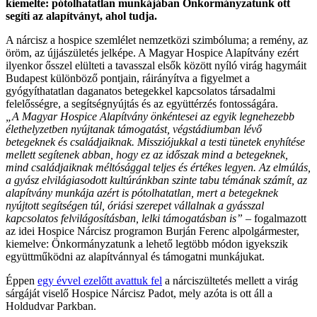
kiemelte: pótolhatatlan munkájában Önkormányzatunk ott
segíti az alapítványt, ahol tudja.
A nárcisz a hospice szemlélet nemzetközi szimbóluma; a remény, az
öröm, az újjászületés jelképe. A Magyar Hospice Alapítvány ezért
ilyenkor ősszel elülteti a tavasszal elsők között nyíló virág hagymáit
Budapest különböző pontjain, ráirányítva a figyelmet a
gyógyíthatatlan daganatos betegekkel kapcsolatos társadalmi
felelősségre, a segítségnyújtás és az együttérzés fontosságára.
„A Magyar Hospice Alapítvány önkéntesei az egyik legnehezebb
élethelyzetben nyújtanak támogatást, végstádiumban lévő
betegeknek és családjaiknak. Missziójukkal a testi tünetek enyhítése
mellett segítenek abban, hogy ez az időszak mind a betegeknek,
mind családjaiknak méltósággal teljes és értékes legyen. Az elmúlás,
a gyász elvilágiasodott kultúránkban szinte tabu témának számít, az
alapítvány munkája azért is pótolhatatlan, mert a betegeknek
nyújtott segítségen túl, óriási szerepet vállalnak a gyásszal
kapcsolatos felvilágosításban, lelki támogatásban is”
– fogalmazott
az idei Hospice Nárcisz programon Burján Ferenc alpolgármester,
kiemelve: Önkormányzatunk a lehető legtöbb módon igyekszik
együttműködni az alapítvánnyal és támogatni munkájukat.
Éppen
egy évvel ezelőtt avattuk fel
a nárciszültetés mellett a virág
sárgáját viselő Hospice Nárcisz Padot, mely azóta is ott áll a
Holdudvar Parkban.