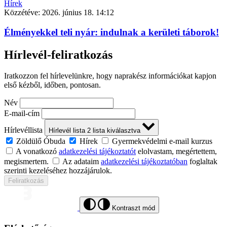
Hírek
Közzétéve:
2026. június 18. 14:12
Élményekkel teli nyár: indulnak a kerületi táborok!
Hírlevél-feliratkozás
Iratkozzon fel hírlevelünkre, hogy naprakész információkat kapjon
első kézből, időben, pontosan.
Név
E-mail-cím
Hírlevéllista
Hírlevél lista
2
lista kiválasztva
Zöldülő Óbuda
Hírek
Gyermekvédelmi e-mail kurzus
A vonatkozó
adatkezelési tájékoztatót
elolvastam, megértettem,
megismertem.
Az adataim
adatkezelési tájékoztatóban
foglaltak
szerinti kezeléséhez hozzájárulok.
Feliratkozás
Kontraszt mód