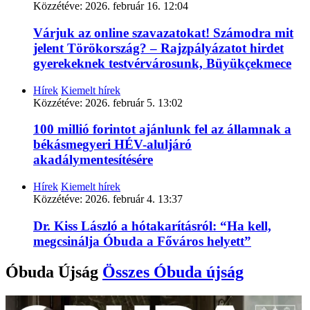
Közzétéve:
2026. február 16. 12:04
Várjuk az online szavazatokat! Számodra mit
jelent Törökország? – Rajzpályázatot hirdet
gyerekeknek testvérvárosunk, Büyükçekmece
Hírek
Kiemelt hírek
Közzétéve:
2026. február 5. 13:02
100 millió forintot ajánlunk fel az államnak a
békásmegyeri HÉV-aluljáró
akadálymentesítésére
Hírek
Kiemelt hírek
Közzétéve:
2026. február 4. 13:37
Dr. Kiss László a hótakarításról: “Ha kell,
megcsinálja Óbuda a Főváros helyett”
Óbuda Újság
Összes
Óbuda újság