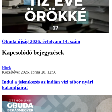
Óbuda újság 2026. évfolyam 14. szám
Kapcsolódó bejegyzések
Hírek
Közzétéve:
2026. április 28. 12:56
Indul a jelentkezés az indián vízi tábor nyári
kalandjaira!