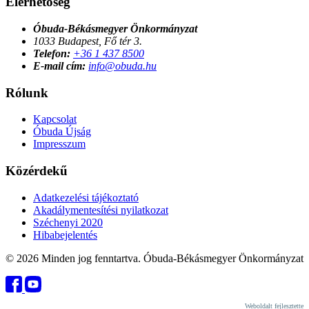
Elérhetőség
Óbuda-Békásmegyer Önkormányzat
1033 Budapest, Fő tér 3.
Telefon:
+36 1 437 8500
E-mail cím:
info@obuda.hu
Rólunk
Kapcsolat
Óbuda Újság
Impresszum
Közérdekű
Adatkezelési tájékoztató
Akadálymentesítési nyilatkozat
Széchenyi 2020
Hibabejelentés
© 2026 Minden jog fenntartva. Óbuda-Békásmegyer Önkormányzat
Weboldalt fejlesztette