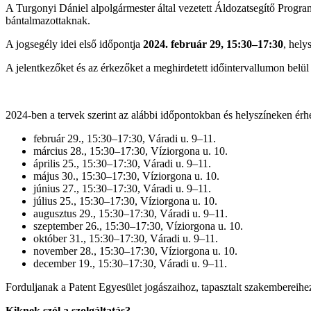
A Turgonyi Dániel alpolgármester által vezetett Áldozatsegítő Progra
bántalmazottaknak.
A jogsegély idei első időpontja
2024. február 29, 15:30–17:30
, hel
A jelentkezőket és az érkezőket a meghirdetett időintervallumon belü
2024-ben a tervek szerint az alábbi időpontokban és helyszíneken érhet
február 29., 15:30–17:30, Váradi u. 9–11.
március 28., 15:30–17:30, Víziorgona u. 10.
április 25., 15:30–17:30, Váradi u. 9–11.
május 30., 15:30–17:30, Víziorgona u. 10.
június 27., 15:30–17:30, Váradi u. 9–11.
július 25., 15:30–17:30, Víziorgona u. 10.
augusztus 29., 15:30–17:30, Váradi u. 9–11.
szeptember 26., 15:30–17:30, Víziorgona u. 10.
október 31., 15:30–17:30, Váradi u. 9–11.
november 28., 15:30–17:30, Víziorgona u. 10.
december 19., 15:30–17:30, Váradi u. 9–11.
Forduljanak a Patent Egyesület jogászaihoz, tapasztalt szakembereih
Kiknek szól a szolgáltatás?