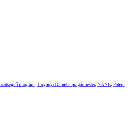
ozatsegítő program
,
Turgonyi Dániel alpolgármester
,
NANE
,
Patent