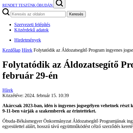
RENDET TESZÜNK ÓBUDÁN
Keresés
Szervezeti felépítés
Közérdekű adatok
Hirdetmények
Kezdőlap
Hírek
Folytatódik az Áldozatsegítő Program ingyenes jogse
Folytatódik az Áldozatsegítő Pr
február 29-én
Hírek
Közzétéve:
2024. február 15. 10:39
Akárcsak 2023-ban, idén is ingyenes jogsegélyen vehetnek részt ke
9-11-ben várják a szakemberek az érintetteket.
Óbuda-Békásmegyer Önkormányzat Áldozatsegítő Programjának ingyenes
egyesülettel aláírt, hosszú távú együttműködést célzó szerződés keret