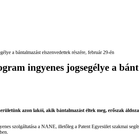
gélye a bántalmazást elszenvedettek részére, február 29-én
ogram ingyenes jogsegélye a bánt
rületünk azon lakói, akik bántalmazást éltek meg, erőszak áldozata
 szolgáltatása a NANE, illetőleg a Patent Egyesület szakmai segítsé
ében.