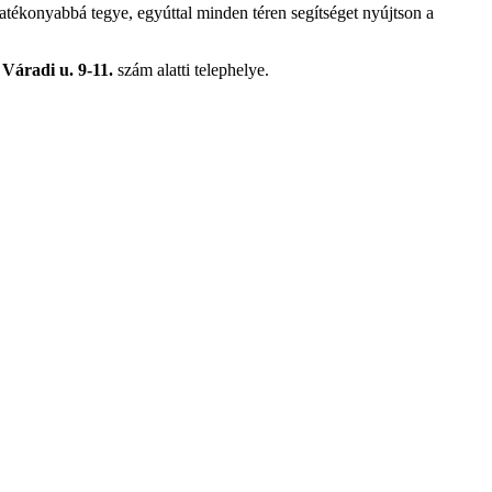
atékonyabbá tegye, egyúttal minden téren segítséget nyújtson a
t
Váradi u. 9-11.
szám alatti telephelye.