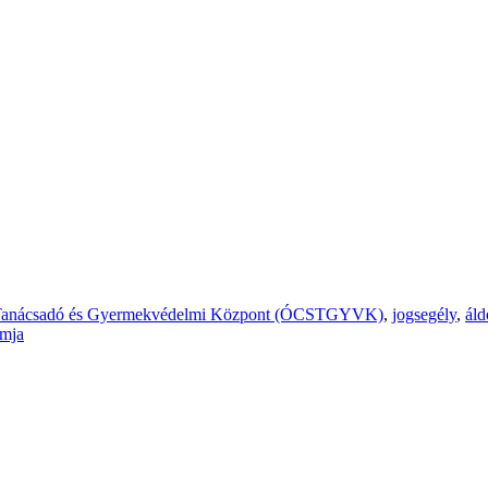
 Tanácsadó és Gyermekvédelmi Központ (ÓCSTGYVK)
,
jogsegély
,
áld
amja