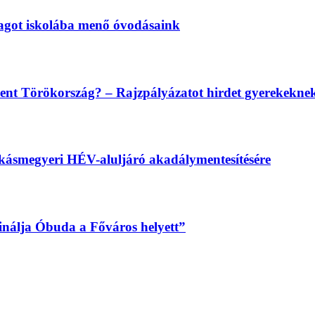
magot iskolába menő óvodásaink
lent Törökország? – Rajzpályázatot hirdet gyerekekn
békásmegyeri HÉV-aluljáró akadálymentesítésére
sinálja Óbuda a Főváros helyett”