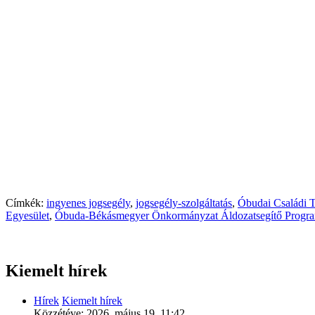
Címkék:
ingyenes jogsegély
,
jogsegély-szolgáltatás
,
Óbudai Családi
Egyesület
,
Óbuda-Békásmegyer Önkormányzat Áldozatsegítő Progr
Kiemelt hírek
Hírek
Kiemelt hírek
Közzétéve:
2026. május 19. 11:42