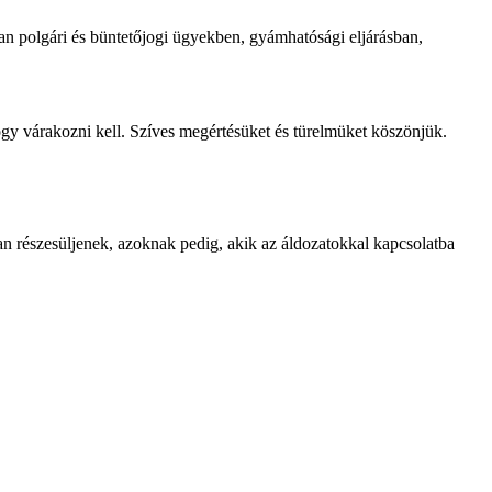
ban polgári és büntetőjogi ügyekben, gyámhatósági eljárásban,
 hogy várakozni kell. Szíves megértésüket és türelmüket köszönjük.
an részesüljenek, azoknak pedig, akik az áldozatokkal kapcsolatba