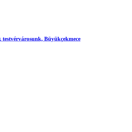
ek testvérvárosunk, Büyükçekmece