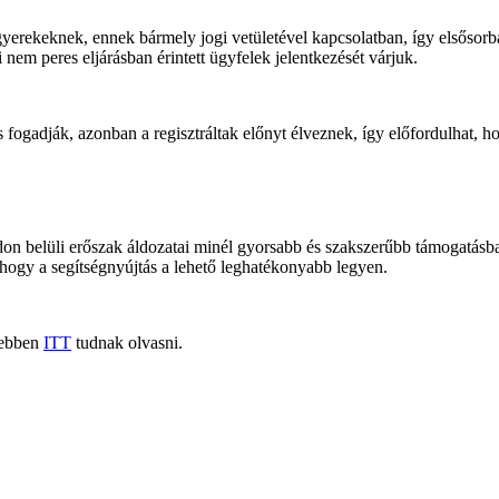
 gyerekeknek, ennek bármely jogi vetületével kapcsolatban, így elsősor
i nem peres eljárásban érintett ügyfelek jelentkezését várjuk.
 is fogadják, azonban a regisztráltak előnyt élveznek, így előfordulhat,
ádon belüli erőszak áldozatai minél gyorsabb és szakszerűbb támogatásb
hogy a segítségnyújtás a lehető leghatékonyabb legyen.
vebben
ITT
tudnak olvasni.