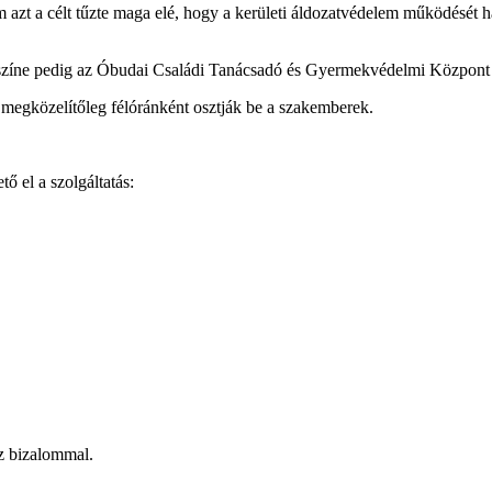
m azt a célt tűzte maga elé, hogy a kerületi áldozatvédelem működését h
yszíne pedig az Óbudai Családi Tanácsadó és Gyermekvédelmi Közpon
l megközelítőleg félóránként osztják be a szakemberek.
ő el a szolgáltatás:
ez bizalommal.