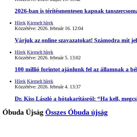
2026-ban is térítésmentesen kapnak tanszercso
Hírek
Kiemelt hírek
Közzétéve:
2026. február 16. 12:04
Várjuk az online szavazatokat! Számodra mit je
Hírek
Kiemelt hírek
Közzétéve:
2026. február 5. 13:02
100 millió forintot ajánlunk fel az államnak a 
Hírek
Kiemelt hírek
Közzétéve:
2026. február 4. 13:37
Dr. Kiss László a hótakarításról: “Ha kell, megc
Óbuda Újság
Összes
Óbuda újság