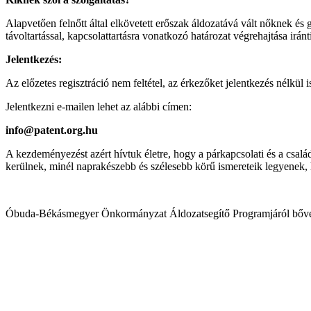
Alapvetően felnőtt által elkövetett erőszak áldozatává vált nőknek és
távoltartással, kapcsolattartásra vonatkozó határozat végrehajtása iránt
Jelentkezés:
Az előzetes regisztráció nem feltétel, az érkezőket jelentkezés nélkül
Jelentkezni e-mailen lehet az alábbi címen:
info@patent.org.hu
A kezdeményezést azért hívtuk életre, hogy a párkapcsolati és a csal
kerülnek, minél naprakészebb és szélesebb körű ismereteik legyenek, 
Óbuda-Békásmegyer Önkormányzat Áldozatsegítő Programjáról bő