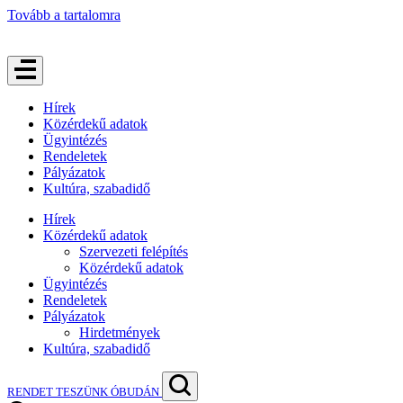
Tovább a tartalomra
Hírek
Közérdekű adatok
Ügyintézés
Rendeletek
Pályázatok
Kultúra, szabadidő
Hírek
Közérdekű adatok
Szervezeti felépítés
Közérdekű adatok
Ügyintézés
Rendeletek
Pályázatok
Hirdetmények
Kultúra, szabadidő
RENDET TESZÜNK ÓBUDÁN