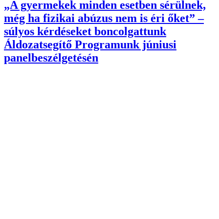
„A gyermekek minden esetben sérülnek,
még ha fizikai abúzus nem is éri őket” –
súlyos kérdéseket boncolgattunk
Áldozatsegítő Programunk júniusi
panelbeszélgetésén