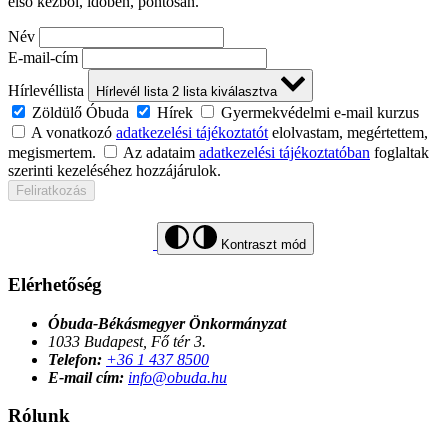
első kézből, időben, pontosan.
Név
E-mail-cím
Hírlevéllista
Hírlevél lista
2
lista kiválasztva
Zöldülő Óbuda
Hírek
Gyermekvédelmi e-mail kurzus
A vonatkozó
adatkezelési tájékoztatót
elolvastam, megértettem,
megismertem.
Az adataim
adatkezelési tájékoztatóban
foglaltak
szerinti kezeléséhez hozzájárulok.
Feliratkozás
Kontraszt mód
Elérhetőség
Óbuda-Békásmegyer Önkormányzat
1033 Budapest, Fő tér 3.
Telefon:
+36 1 437 8500
E-mail cím:
info@obuda.hu
Rólunk