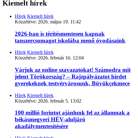
Kiemelt hírek
Hírek
Kiemelt hírek
Közzétéve:
2026. május 19. 11:42
2026-ban is térítésmentesen kapnak
tanszercsomagot iskolába menő óvodásaink
Hírek
Kiemelt hírek
Közzétéve:
2026. február 16. 12:04
Várjuk az online szavazatokat! Számodra mit
jelent Törökország? – Rajzpályázatot hirdet
gyerekeknek testvérvárosunk, Büyükçekmece
Hírek
Kiemelt hírek
Közzétéve:
2026. február 5. 13:02
100 millió forintot ajánlunk fel az államnak a
békásmegyeri HÉV-aluljáró
akadálymentesítésére