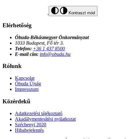
Kontraszt mód
Elérhetőség
Óbuda-Békásmegyer Önkormányzat
1033 Budapest, Fő tér 3.
Telefon:
+36 1 437 8500
E-mail cím:
info@obuda.hu
Rólunk
Kapcsolat
Óbuda Újság
Impresszum
Közérdekű
Adatkezelési tájékoztató
Akadálymentesítési nyilatkozat
Széchenyi 2020
Hibabejelentés