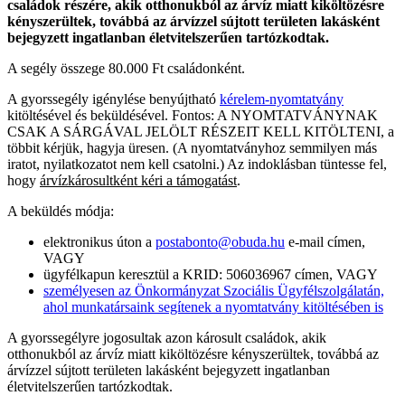
családok részére, akik otthonukból az árvíz miatt kiköltözésre
kényszerültek, továbbá az árvízzel sújtott területen lakásként
bejegyzett ingatlanban életvitelszerűen tartózkodtak.
A segély összege 80.000 Ft családonként.
A gyorssegély igénylése benyújtható
kérelem-nyomtatvány
kitöltésével és beküldésével. Fontos: A NYOMTATVÁNYNAK
CSAK A SÁRGÁVAL JELÖLT RÉSZEIT KELL KITÖLTENI, a
többit kérjük, hagyja üresen. (A nyomtatványhoz semmilyen más
iratot, nyilatkozatot nem kell csatolni.) Az indoklásban tüntesse fel,
hogy
árvízkárosultként kéri a támogatást
.
A beküldés módja:
elektronikus úton a
postabonto@obuda.hu
e-mail címen,
VAGY
ügyfélkapun keresztül a KRID: 506036967 címen, VAGY
személyesen az Önkormányzat Szociális Ügyfélszolgálatán,
ahol munkatársaink segítenek a nyomtatvány kitöltésében is
A gyorssegélyre jogosultak azon károsult családok, akik
otthonukból az árvíz miatt kiköltözésre kényszerültek, továbbá az
árvízzel sújtott területen lakásként bejegyzett ingatlanban
életvitelszerűen tartózkodtak.