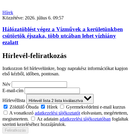
Hírek
Közzétéve:
2026. július 6. 09:57
Hálózatöblést végez a Vízművek a kerületünkben
csütörtök éjszaka, több utcában lehet vízhiány
ezalatt
Hírlevél-feliratkozás
Iratkozzon fel hírlevelünkre, hogy naprakész információkat kapjon
első kézből, időben, pontosan.
Név
E-mail-cím
Hírlevéllista
Hírlevél lista
2
lista kiválasztva
Zöldülő Óbuda
Hírek
Gyermekvédelmi e-mail kurzus
A vonatkozó
adatkezelési tájékoztatót
elolvastam, megértettem,
megismertem.
Az adataim
adatkezelési tájékoztatóban
foglaltak
szerinti kezeléséhez hozzájárulok.
Feliratkozás