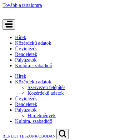
Tovább a tartalomra
Hírek
Közérdekű adatok
Ügyintézés
Rendeletek
Pályázatok
Kultúra, szabadidő
Hírek
Közérdekű adatok
Szervezeti felépítés
Közérdekű adatok
Ügyintézés
Rendeletek
Pályázatok
Hirdetmények
Kultúra, szabadidő
RENDET TESZÜNK ÓBUDÁN