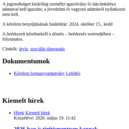
A jogosultságot kizárólag személyi igazolvány és lakcímkártya
adataival kell igazolni, a jövedelmi és vagyoni adatokról nyilatkozni
nem kell.
A kérelem benyújtásának határideje: 2024. október 15., kedd
A beérkezett kérelmekről a döntés – beérkezés sorrendjében –
folyamatos.
Címkék:
árvíz
,
szociális támogatás
Dokumentumok
Kérelem formanyomtatvány
Letöltés
Kiemelt hírek
Hírek
Kiemelt hírek
Közzétéve:
2026. május 19. 11:42
2026-ban is térítésmentesen kapnak