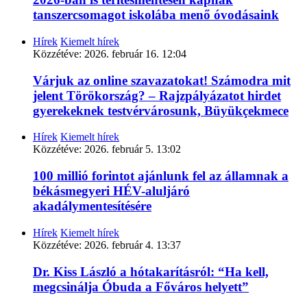
tanszercsomagot iskolába menő óvodásaink
Hírek
Kiemelt hírek
Közzétéve:
2026. február 16. 12:04
Várjuk az online szavazatokat! Számodra mit
jelent Törökország? – Rajzpályázatot hirdet
gyerekeknek testvérvárosunk, Büyükçekmece
Hírek
Kiemelt hírek
Közzétéve:
2026. február 5. 13:02
100 millió forintot ajánlunk fel az államnak a
békásmegyeri HÉV-aluljáró
akadálymentesítésére
Hírek
Kiemelt hírek
Közzétéve:
2026. február 4. 13:37
Dr. Kiss László a hótakarításról: “Ha kell,
megcsinálja Óbuda a Főváros helyett”