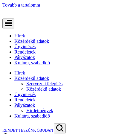
Tovább a tartalomra
Hírek
Közérdekű adatok
Ügyintézés
Rendeletek
Pályázatok
Kultúra, szabadidő
Hírek
Közérdekű adatok
Szervezeti felépítés
Közérdekű adatok
Ügyintézés
Rendeletek
Pályázatok
Hirdetmények
Kultúra, szabadidő
RENDET TESZÜNK ÓBUDÁN