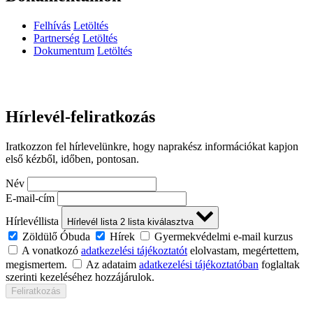
Felhívás
Letöltés
Partnerség
Letöltés
Dokumentum
Letöltés
Hírlevél-feliratkozás
Iratkozzon fel hírlevelünkre, hogy naprakész információkat kapjon
első kézből, időben, pontosan.
Név
E-mail-cím
Hírlevéllista
Hírlevél lista
2
lista kiválasztva
Zöldülő Óbuda
Hírek
Gyermekvédelmi e-mail kurzus
A vonatkozó
adatkezelési tájékoztatót
elolvastam, megértettem,
megismertem.
Az adataim
adatkezelési tájékoztatóban
foglaltak
szerinti kezeléséhez hozzájárulok.
Feliratkozás