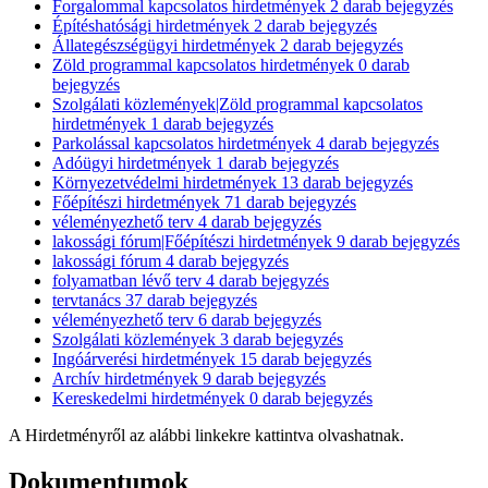
Forgalommal kapcsolatos hirdetmények
2
darab bejegyzés
Építéshatósági hirdetmények
2
darab bejegyzés
Állategészségügyi hirdetmények
2
darab bejegyzés
Zöld programmal kapcsolatos hirdetmények
0
darab
bejegyzés
Szolgálati közlemények|Zöld programmal kapcsolatos
hirdetmények
1
darab bejegyzés
Parkolással kapcsolatos hirdetmények
4
darab bejegyzés
Adóügyi hirdetmények
1
darab bejegyzés
Környezetvédelmi hirdetmények
13
darab bejegyzés
Főépítészi hirdetmények
71
darab bejegyzés
véleményezhető terv
4
darab bejegyzés
lakossági fórum|Főépítészi hirdetmények
9
darab bejegyzés
lakossági fórum
4
darab bejegyzés
folyamatban lévő terv
4
darab bejegyzés
tervtanács
37
darab bejegyzés
véleményezhető terv
6
darab bejegyzés
Szolgálati közlemények
3
darab bejegyzés
Ingóárverési hirdetmények
15
darab bejegyzés
Archív hirdetmények
9
darab bejegyzés
Kereskedelmi hirdetmények
0
darab bejegyzés
A Hirdetményről az alábbi linkekre kattintva olvashatnak.
Dokumentumok