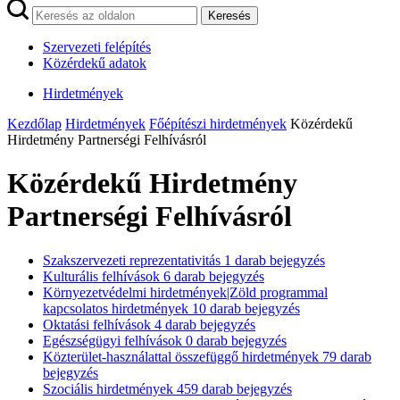
Keresés
Szervezeti felépítés
Közérdekű adatok
Hirdetmények
Kezdőlap
Hirdetmények
Főépítészi hirdetmények
Közérdekű
Hirdetmény Partnerségi Felhívásról
Közérdekű Hirdetmény
Partnerségi Felhívásról
Szakszervezeti reprezentativitás
1
darab bejegyzés
Kulturális felhívások
6
darab bejegyzés
Környezetvédelmi hirdetmények|Zöld programmal
kapcsolatos hirdetmények
10
darab bejegyzés
Oktatási felhívások
4
darab bejegyzés
Egészségügyi felhívások
0
darab bejegyzés
Közterület-használattal összefüggő hirdetmények
79
darab
bejegyzés
Szociális hirdetmények
459
darab bejegyzés