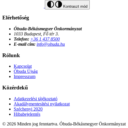
Kontraszt mód
Elérhetőség
Óbuda-Békásmegyer Önkormányzat
1033 Budapest, Fő tér 3.
Telefon:
+36 1 437 8500
E-mail cím:
info@obuda.hu
Rólunk
Kapcsolat
Óbuda Újság
Impresszum
Közérdekű
Adatkezelési tájékoztató
Akadálymentesítési nyilatkozat
Széchenyi 2020
Hibabejelentés
© 2026 Minden jog fenntartva. Óbuda-Békásmegyer Önkormányzat