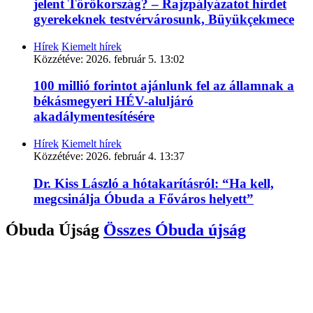
jelent Törökország? – Rajzpályázatot hirdet
gyerekeknek testvérvárosunk, Büyükçekmece
Hírek
Kiemelt hírek
Közzétéve:
2026. február 5. 13:02
100 millió forintot ajánlunk fel az államnak a
békásmegyeri HÉV-aluljáró
akadálymentesítésére
Hírek
Kiemelt hírek
Közzétéve:
2026. február 4. 13:37
Dr. Kiss László a hótakarításról: “Ha kell,
megcsinálja Óbuda a Főváros helyett”
Óbuda Újság
Összes
Óbuda újság