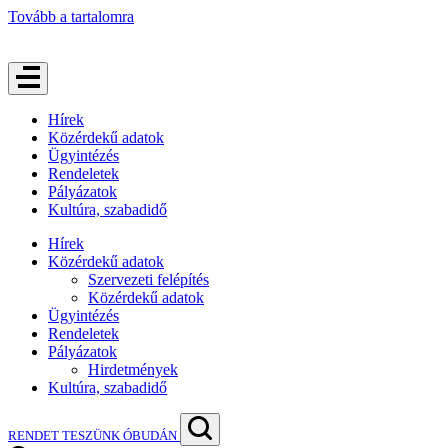
Tovább a tartalomra
Hírek
Közérdekű adatok
Ügyintézés
Rendeletek
Pályázatok
Kultúra, szabadidő
Hírek
Közérdekű adatok
Szervezeti felépítés
Közérdekű adatok
Ügyintézés
Rendeletek
Pályázatok
Hirdetmények
Kultúra, szabadidő
RENDET TESZÜNK ÓBUDÁN