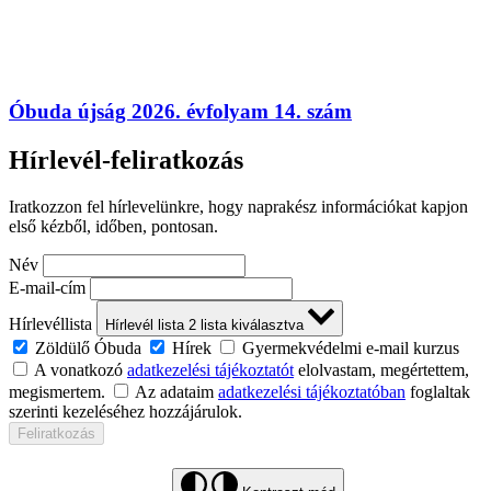
Óbuda újság 2026. évfolyam 14. szám
Hírlevél-feliratkozás
Iratkozzon fel hírlevelünkre, hogy naprakész információkat kapjon
első kézből, időben, pontosan.
Név
E-mail-cím
Hírlevéllista
Hírlevél lista
2
lista kiválasztva
Zöldülő Óbuda
Hírek
Gyermekvédelmi e-mail kurzus
A vonatkozó
adatkezelési tájékoztatót
elolvastam, megértettem,
megismertem.
Az adataim
adatkezelési tájékoztatóban
foglaltak
szerinti kezeléséhez hozzájárulok.
Feliratkozás