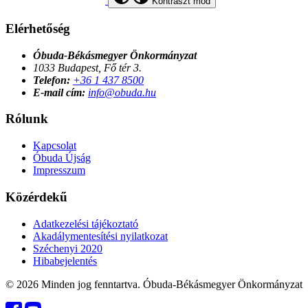
Kontraszt mód
Elérhetőség
Óbuda-Békásmegyer Önkormányzat
1033 Budapest, Fő tér 3.
Telefon:
+36 1 437 8500
E-mail cím:
info@obuda.hu
Rólunk
Kapcsolat
Óbuda Újság
Impresszum
Közérdekű
Adatkezelési tájékoztató
Akadálymentesítési nyilatkozat
Széchenyi 2020
Hibabejelentés
© 2026 Minden jog fenntartva. Óbuda-Békásmegyer Önkormányzat