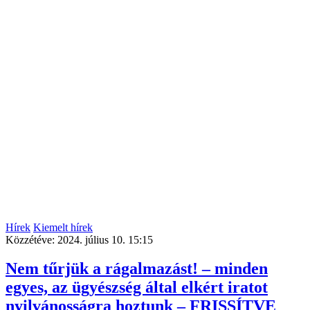
Hírek
Kiemelt hírek
Közzétéve:
2024. július 10. 15:15
Nem tűrjük a rágalmazást! – minden
egyes, az ügyészség által elkért iratot
nyilvánosságra hoztunk – FRISSÍTVE