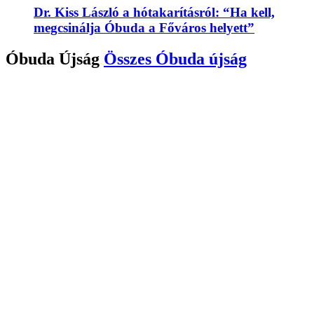
Dr. Kiss László a hótakarításról: “Ha kell,
megcsinálja Óbuda a Főváros helyett”
Óbuda Újság
Összes
Óbuda újság