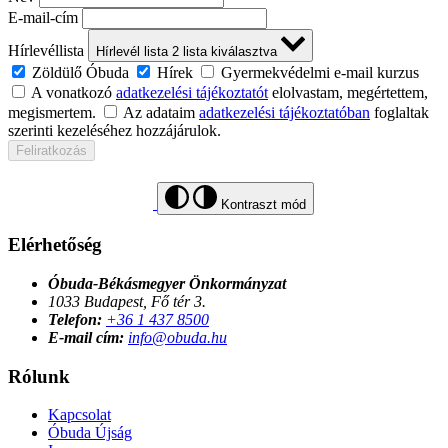
E-mail-cím
Hírlevéllista
Hírlevél lista
2
lista kiválasztva
Zöldülő Óbuda
Hírek
Gyermekvédelmi e-mail kurzus
A vonatkozó
adatkezelési tájékoztatót
elolvastam, megértettem,
megismertem.
Az adataim
adatkezelési tájékoztatóban
foglaltak
szerinti kezeléséhez hozzájárulok.
Feliratkozás
Kontraszt mód
Elérhetőség
Óbuda-Békásmegyer Önkormányzat
1033 Budapest, Fő tér 3.
Telefon:
+36 1 437 8500
E-mail cím:
info@obuda.hu
Rólunk
Kapcsolat
Óbuda Újság