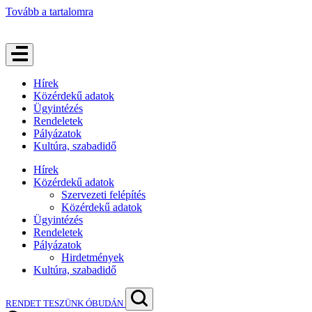
Tovább a tartalomra
Hírek
Közérdekű adatok
Ügyintézés
Rendeletek
Pályázatok
Kultúra, szabadidő
Hírek
Közérdekű adatok
Szervezeti felépítés
Közérdekű adatok
Ügyintézés
Rendeletek
Pályázatok
Hirdetmények
Kultúra, szabadidő
RENDET TESZÜNK ÓBUDÁN