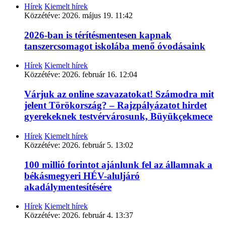
Hírek
Kiemelt hírek
Közzétéve:
2026. május 19. 11:42
2026-ban is térítésmentesen kapnak
tanszercsomagot iskolába menő óvodásaink
Hírek
Kiemelt hírek
Közzétéve:
2026. február 16. 12:04
Várjuk az online szavazatokat! Számodra mit
jelent Törökország? – Rajzpályázatot hirdet
gyerekeknek testvérvárosunk, Büyükçekmece
Hírek
Kiemelt hírek
Közzétéve:
2026. február 5. 13:02
100 millió forintot ajánlunk fel az államnak a
békásmegyeri HÉV-aluljáró
akadálymentesítésére
Hírek
Kiemelt hírek
Közzétéve:
2026. február 4. 13:37