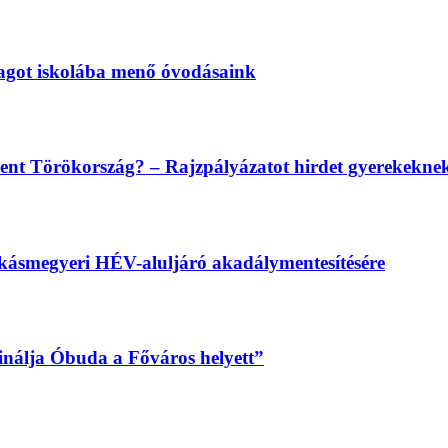
magot iskolába menő óvodásaink
lent Törökország? – Rajzpályázatot hirdet gyerekekn
békásmegyeri HÉV-aluljáró akadálymentesítésére
sinálja Óbuda a Főváros helyett”