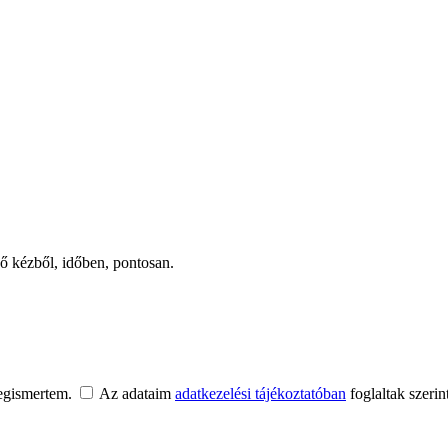
ső kézből, időben, pontosan.
egismertem.
Az adataim
adatkezelési tájékoztatóban
foglaltak szerin