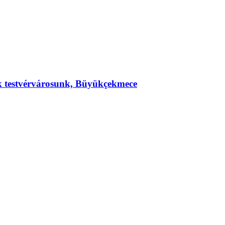
ek testvérvárosunk, Büyükçekmece