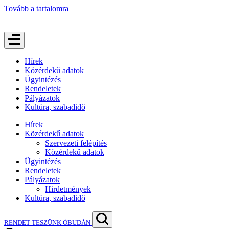
Tovább a tartalomra
Hírek
Közérdekű adatok
Ügyintézés
Rendeletek
Pályázatok
Kultúra, szabadidő
Hírek
Közérdekű adatok
Szervezeti felépítés
Közérdekű adatok
Ügyintézés
Rendeletek
Pályázatok
Hirdetmények
Kultúra, szabadidő
RENDET TESZÜNK ÓBUDÁN