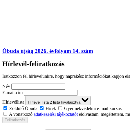
Óbuda újság 2026. évfolyam 14. szám
Hírlevél-feliratkozás
Iratkozzon fel hírlevelünkre, hogy naprakész információkat kapjon el
Név
E-mail-cím
Hírlevéllista
Hírlevél lista
2
lista kiválasztva
Zöldülő Óbuda
Hírek
Gyermekvédelmi e-mail kurzus
A vonatkozó
adatkezelési tájékoztatót
elolvastam, megértettem, m
Feliratkozás