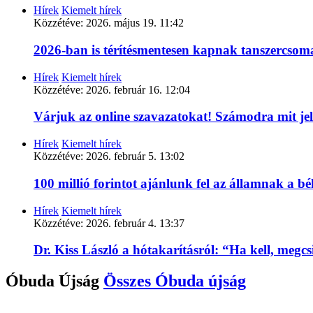
Hírek
Kiemelt hírek
Közzétéve:
2026. május 19. 11:42
2026-ban is térítésmentesen kapnak tanszercso
Hírek
Kiemelt hírek
Közzétéve:
2026. február 16. 12:04
Várjuk az online szavazatokat! Számodra mit je
Hírek
Kiemelt hírek
Közzétéve:
2026. február 5. 13:02
100 millió forintot ajánlunk fel az államnak a 
Hírek
Kiemelt hírek
Közzétéve:
2026. február 4. 13:37
Dr. Kiss László a hótakarításról: “Ha kell, megc
Óbuda Újság
Összes
Óbuda újság