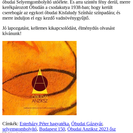
óbudai Selyemgombolyító utóélete. És arra szintén fény derül, merre
kerékpározott Óbudán a csodakutya 1938-ban; hogy került
cserebogár az egykori óbudai Kisfaludy Színház színpadára; és
merre induljon el egy kezdő vadnövénygyűjtő.
Jó lapozgatást, kellemes kikapcsolódást, élménydús olvasást
kívánunk!
Címkék:
Esterházy Péter hagyatéka
,
Óbudai Gázgyár
,
selyemgombolyító
,
Budapest 150
,
Óbudai Anziksz 2023 ősz