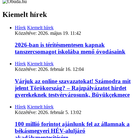
Kiemelt hírek
Hírek
Kiemelt hírek
Közzétéve:
2026. május 19. 11:42
2026-ban is térítésmentesen kapnak
tanszercsomagot iskolába menő óvodásaink
Hírek
Kiemelt hírek
Közzétéve:
2026. február 16. 12:04
Várjuk az online szavazatokat! Számodra mit
jelent Törökország? – Rajzpályázatot hirdet
gyerekeknek testvérvárosunk, Büyükçekmece
Hírek
Kiemelt hírek
Közzétéve:
2026. február 5. 13:02
100 millió forintot ajánlunk fel az államnak a
békásmegyeri HÉV-aluljáró
akadálymentesítésére