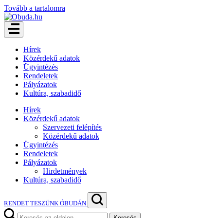
Tovább a tartalomra
Hírek
Közérdekű adatok
Ügyintézés
Rendeletek
Pályázatok
Kultúra, szabadidő
Hírek
Közérdekű adatok
Szervezeti felépítés
Közérdekű adatok
Ügyintézés
Rendeletek
Pályázatok
Hirdetmények
Kultúra, szabadidő
RENDET TESZÜNK ÓBUDÁN
Keresés