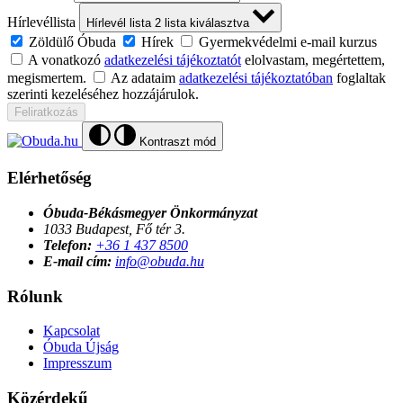
Hírlevéllista
Hírlevél lista
2
lista kiválasztva
Zöldülő Óbuda
Hírek
Gyermekvédelmi e-mail kurzus
A vonatkozó
adatkezelési tájékoztatót
elolvastam, megértettem,
megismertem.
Az adataim
adatkezelési tájékoztatóban
foglaltak
szerinti kezeléséhez hozzájárulok.
Feliratkozás
Kontraszt mód
Elérhetőség
Óbuda-Békásmegyer Önkormányzat
1033 Budapest, Fő tér 3.
Telefon:
+36 1 437 8500
E-mail cím:
info@obuda.hu
Rólunk
Kapcsolat
Óbuda Újság
Impresszum
Közérdekű