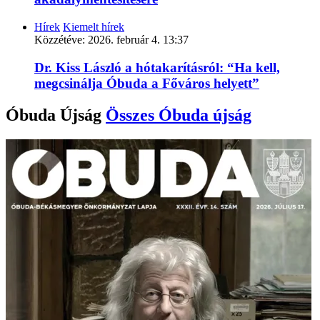
Hírek
Kiemelt hírek
Közzétéve:
2026. február 4. 13:37
Dr. Kiss László a hótakarításról: “Ha kell,
megcsinálja Óbuda a Főváros helyett”
Óbuda Újság
Összes
Óbuda újság