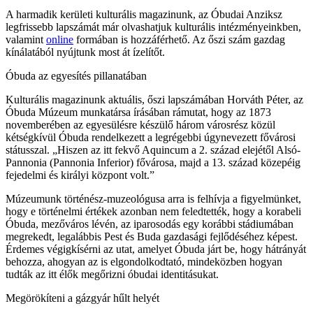
A harmadik kerületi kulturális magazinunk, az Óbudai Anziksz
legfrissebb lapszámát már olvashatjuk kulturális intézményeinkben,
valamint
online
formában is hozzáférhető. Az őszi szám gazdag
kínálatából nyújtunk most át ízelítőt.
Óbuda az egyesítés pillanatában
Kulturális magazinunk aktuális, őszi lapszámában Horváth Péter, az
Óbuda Múzeum munkatársa írásában rámutat, hogy az 1873
novemberében az egyesülésre készülő három városrész közül
kétségkívül Óbuda rendelkezett a legrégebbi úgynevezett fővárosi
státusszal. „Hiszen az itt fekvő Aquincum a 2. század elejétől Alsó-
Pannonia (Pannonia Inferior) fővárosa, majd a 13. század közepéig
fejedelmi és királyi központ volt.”
Múzeumunk történész-muzeológusa arra is felhívja a figyelmünket,
hogy e történelmi értékek azonban nem feledtették, hogy a korabeli
Óbuda, mezőváros lévén, az iparosodás egy korábbi stádiumában
megrekedt, legalábbis Pest és Buda gazdasági fejlődéséhez képest.
Érdemes végigkísérni az utat, amelyet Óbuda járt be, hogy hátrányát
behozza, ahogyan az is elgondolkodtató, mindeközben hogyan
tudták az itt élők megőrizni óbudai identitásukat.
Megörökíteni a gázgyár hűlt helyét