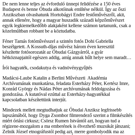
De nem lenne teljes az évforduló ünnepi felidézése a 150 éves
Budapest és benne Óbuda alkotóinak említése nélkül. Így az őszi
Anzikszban olvashatunk Hortobágyi Endre festőművészről, akit,
annak ellenére, hogy a magyar huszadik századi képzőművészet
egyik legkiemelkedőbb alakjaként kellene számon tartanunk, csak a
közelmúltban robbant be a köztudatba.
Féner Tamás fotóművésszel a szintén fotós Dohi Gabriella
beszélgetett. A Kossuth-díjas művész három éven keresztül
készítette fotósorozatát az Óbudai Gázgyárról, a gyár
hétköznapjaitól egészen addig, amíg annak hűlt helye sem maradt…
Írói hagyaték, csodakutya és vadnövénygyűjtés
Madácsi-Laube Katalin a Berlini Művészeti Akadémia
Archívumának munkatársa, feladata Esterházy Péter, Kertész Imre,
Konrád György és Nádas Péter archívumának feldolgozása és
gondozása. A kutatóval ezúttal az Esterházy-hagyatékkal
kapcsolatban készítettünk interjút.
Mindezek mellett megtudhatjuk az Óbudai Anziksz legfrissebb
lapszámából, hogy Dyga Zsombor filmrendező szerint a filmkészítés
miért óriási cirkusz; Csörsz Rumen Istvántól azt, hogyan tud a
régizene-mozgalom a ma emberének is élvezhető muzsikát játszani;
Zelnik József etnográfustól pedig azt, merre gombolyodik ma az