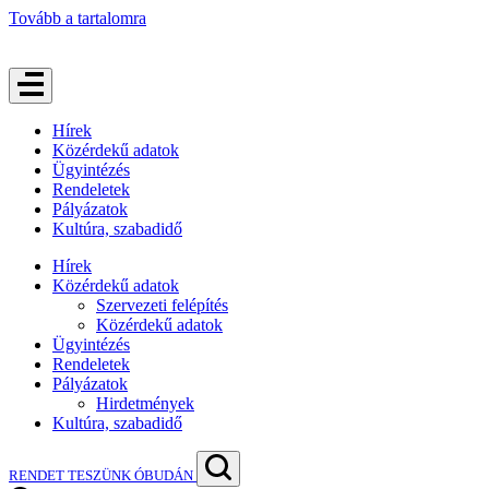
Tovább a tartalomra
Hírek
Közérdekű adatok
Ügyintézés
Rendeletek
Pályázatok
Kultúra, szabadidő
Hírek
Közérdekű adatok
Szervezeti felépítés
Közérdekű adatok
Ügyintézés
Rendeletek
Pályázatok
Hirdetmények
Kultúra, szabadidő
RENDET TESZÜNK ÓBUDÁN