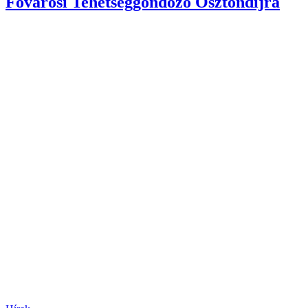
Fővárosi Tehetséggondozó Ösztöndíjra