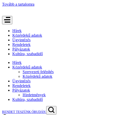
Tovább a tartalomra
Hírek
Közérdekű adatok
Ügyintézés
Rendeletek
Pályázatok
Kultúra, szabadidő
Hírek
Közérdekű adatok
Szervezeti felépítés
Közérdekű adatok
Ügyintézés
Rendeletek
Pályázatok
Hirdetmények
Kultúra, szabadidő
RENDET TESZÜNK ÓBUDÁN