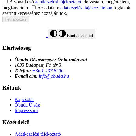
A vonatkozó
adatkezelési tájékoztatót
elolvastam, megértettem,
megismertem.
Az adataim
adatkezelési tájékoztatóban
foglaltak
szerinti kezeléséhez hozzájárulok.
Feliratkozás
Kontraszt mód
Elérhetőség
Óbuda-Békásmegyer Önkormányzat
1033 Budapest, Fő tér 3.
Telefon:
+36 1 437 8500
E-mail cím:
info@obuda.hu
Rólunk
Kapcsolat
Óbuda Újság
Impresszum
Közérdekű
Adatkezelési tájékoztató