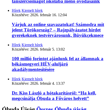
tanszercsomagot iskolába menő óvodásaink
Hírek
Kiemelt hírek
Közzétéve:
2026. február 16. 12:04
Várjuk az online szavazatokat! Számodra mit
jelent Törökország? – Rajzpályázatot hirdet
gyerekeknek testvérvárosunk, Büyükçekmece
Hírek
Kiemelt hírek
Közzétéve:
2026. február 5. 13:02
100 millió forintot ajánlunk fel az államnak a
békásmegyeri HÉV-aluljáró
akadálymentesítésére
Hírek
Kiemelt hírek
Közzétéve:
2026. február 4. 13:37
Dr. Kiss László a hótakarításról: “Ha kell,
megcsinálja Óbuda a Főváros helyett”
Óbuda Újság
Összes
Óbuda újság