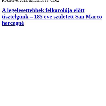
Közzétéve:
2023. augusztus 13. 05:02
A legelesettebbek felkarolója előtt
tisztelgünk – 185 éve született San Marco
hercegné