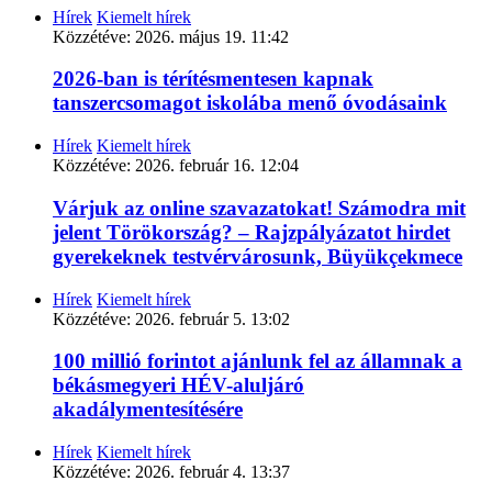
Hírek
Kiemelt hírek
Közzétéve:
2026. május 19. 11:42
2026-ban is térítésmentesen kapnak
tanszercsomagot iskolába menő óvodásaink
Hírek
Kiemelt hírek
Közzétéve:
2026. február 16. 12:04
Várjuk az online szavazatokat! Számodra mit
jelent Törökország? – Rajzpályázatot hirdet
gyerekeknek testvérvárosunk, Büyükçekmece
Hírek
Kiemelt hírek
Közzétéve:
2026. február 5. 13:02
100 millió forintot ajánlunk fel az államnak a
békásmegyeri HÉV-aluljáró
akadálymentesítésére
Hírek
Kiemelt hírek
Közzétéve:
2026. február 4. 13:37