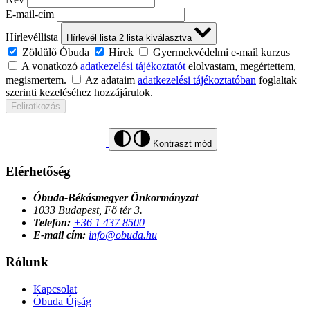
E-mail-cím
Hírlevéllista
Hírlevél lista
2
lista kiválasztva
Zöldülő Óbuda
Hírek
Gyermekvédelmi e-mail kurzus
A vonatkozó
adatkezelési tájékoztatót
elolvastam, megértettem,
megismertem.
Az adataim
adatkezelési tájékoztatóban
foglaltak
szerinti kezeléséhez hozzájárulok.
Feliratkozás
Kontraszt mód
Elérhetőség
Óbuda-Békásmegyer Önkormányzat
1033 Budapest, Fő tér 3.
Telefon:
+36 1 437 8500
E-mail cím:
info@obuda.hu
Rólunk
Kapcsolat
Óbuda Újság