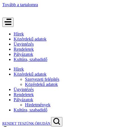
Tovább a tartalomra
Hírek
Közérdekű adatok
Ügyintézés
Rendeletek
Pályázatok
Kultúra, szabadidő
Hírek
Közérdekű adatok
Szervezeti felépítés
Közérdekű adatok
Ügyintézés
Rendeletek
Pályázatok
Hirdetmények
Kultúra, szabadidő
RENDET TESZÜNK ÓBUDÁN