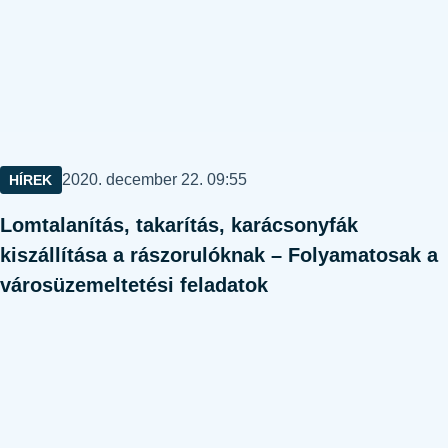
Közzétéve:
2020. december 22. 09:55
HÍREK
Lomtalanítás, takarítás, karácsonyfák
kiszállítása a rászorulóknak – Folyamatosak a
városüzemeltetési feladatok