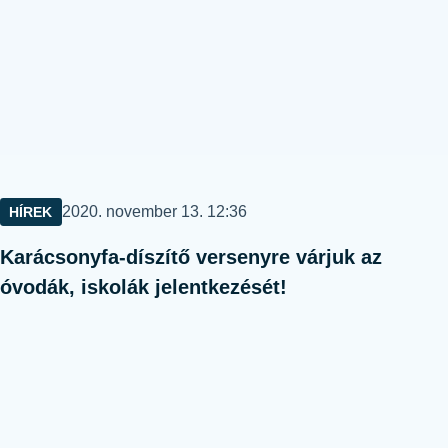
Közzétéve:
2020. november 13. 12:36
HÍREK
Karácsonyfa-díszítő versenyre várjuk az
óvodák, iskolák jelentkezését!