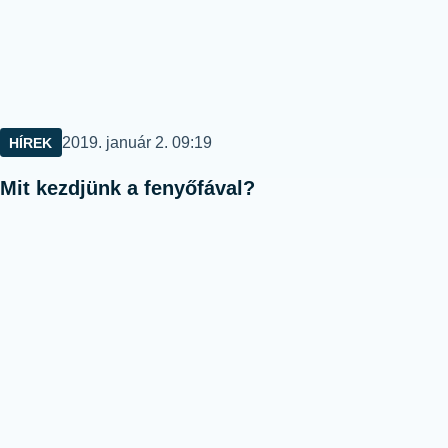
Közzétéve:
2019. január 2. 09:19
HÍREK
Mit kezdjünk a fenyőfával?