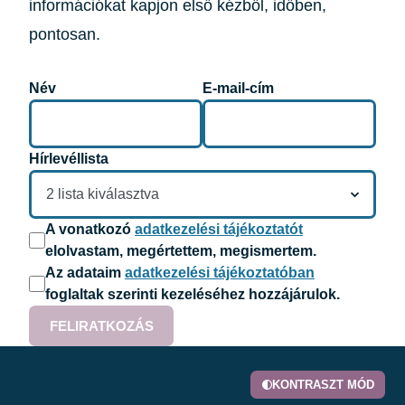
információkat kapjon első kézből, időben,
pontosan.
Név
E-mail-cím
Hírlevéllista
Hírlevél lista
2
lista kiválasztva
A vonatkozó
adatkezelési tájékoztatót
elolvastam, megértettem, megismertem.
Az adataim
adatkezelési tájékoztatóban
foglaltak szerinti kezeléséhez hozzájárulok.
FELIRATKOZÁS
KONTRASZT MÓD