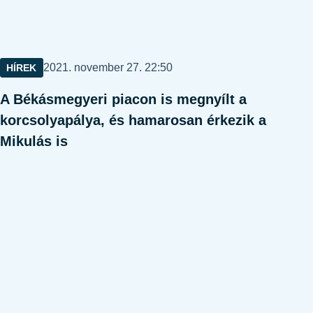
Közzétéve:
2021. november 27. 22:50
HÍREK
A Békásmegyeri piacon is megnyílt a
korcsolyapálya, és hamarosan érkezik a
Mikulás is