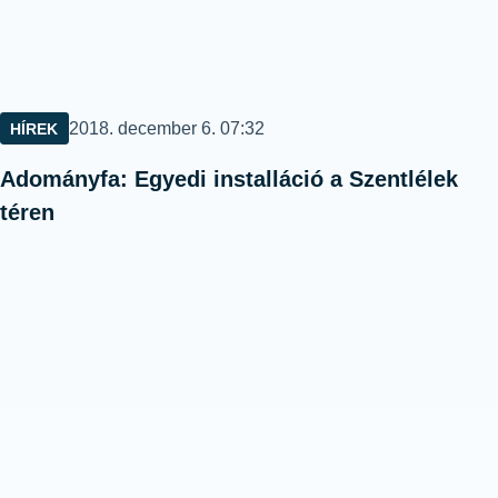
Közzétéve:
2018. december 6. 07:32
HÍREK
Adományfa: Egyedi installáció a Szentlélek
téren