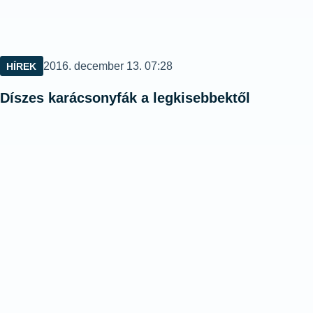
Közzétéve:
2016. december 13. 07:28
HÍREK
Díszes karácsonyfák a legkisebbektől