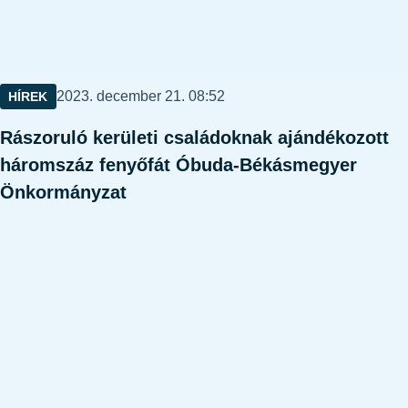
Közzétéve:
2023. december 21. 08:52
HÍREK
Rászoruló kerületi családoknak ajándékozott
háromszáz fenyőfát Óbuda-Békásmegyer
Önkormányzat