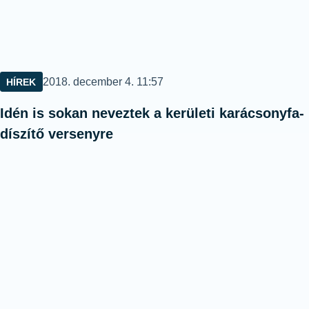
Közzétéve:
2018. december 4. 11:57
HÍREK
Idén is sokan neveztek a kerületi karácsonyfa-
díszítő versenyre