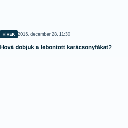
Közzétéve:
2016. december 28. 11:30
HÍREK
Hová dobjuk a lebontott karácsonyfákat?