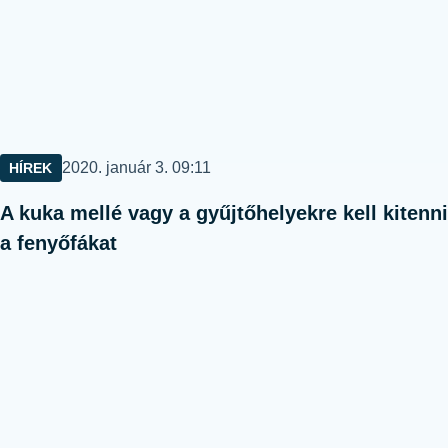
Közzétéve:
2020. január 3. 09:11
HÍREK
A kuka mellé vagy a gyűjtőhelyekre kell kitenni
a fenyőfákat