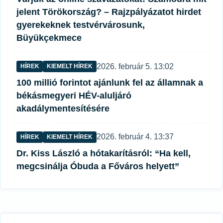
jelent Törökország? – Rajzpályázatot hirdet
gyerekeknek testvérvárosunk,
Büyükçekmece
Közzétéve:
2026. február 5. 13:02
HÍREK
KIEMELT HÍREK
100 millió forintot ajánlunk fel az államnak a
békásmegyeri HÉV-aluljáró
akadálymentesítésére
Közzétéve:
2026. február 4. 13:37
HÍREK
KIEMELT HÍREK
Dr. Kiss László a hótakarításról: “Ha kell,
megcsinálja Óbuda a Főváros helyett”