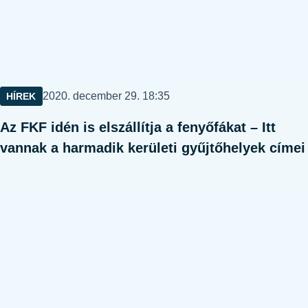
Közzétéve:
2020. december 29. 18:35
HÍREK
Az FKF idén is elszállítja a fenyőfákat – Itt
vannak a harmadik kerületi gyűjtőhelyek címei