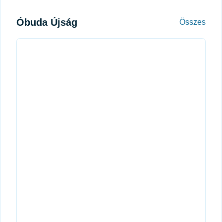
Óbuda Újság
Óbud
Összes