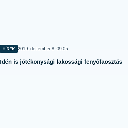
Közzétéve:
2019. december 8. 09:05
HÍREK
Idén is jótékonysági lakossági fenyőfaosztás