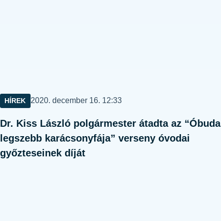
Közzétéve:
2020. december 16. 12:33
HÍREK
Dr. Kiss László polgármester átadta az “Óbuda
legszebb karácsonyfája” verseny óvodai
győzteseinek díját