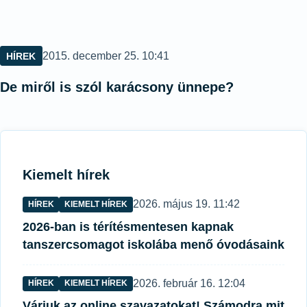
Közzétéve:
2015. december 25. 10:41
HÍREK
De miről is szól karácsony ünnepe?
Kiemelt hírek
Közzétéve:
2026. május 19. 11:42
HÍREK
KIEMELT HÍREK
2026-ban is térítésmentesen kapnak
tanszercsomagot iskolába menő óvodásaink
Közzétéve:
2026. február 16. 12:04
HÍREK
KIEMELT HÍREK
Várjuk az online szavazatokat! Számodra mit