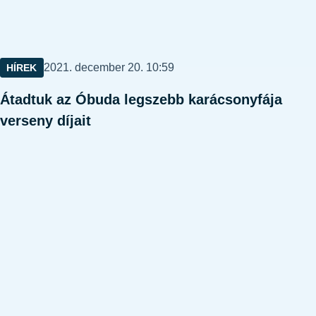
Közzétéve:
2021. december 20. 10:59
HÍREK
Átadtuk az Óbuda legszebb karácsonyfája
verseny díjait