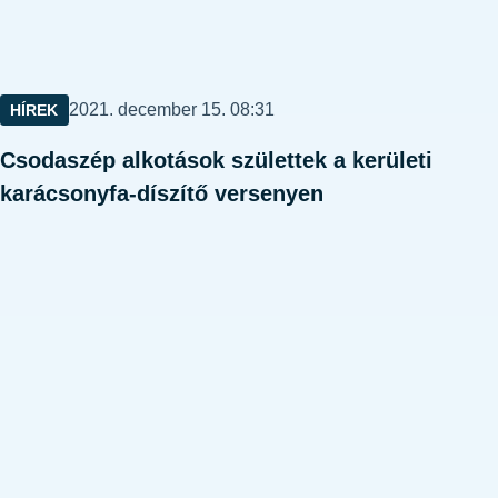
Közzétéve:
2021. december 15. 08:31
HÍREK
Csodaszép alkotások születtek a kerületi
karácsonyfa-díszítő versenyen