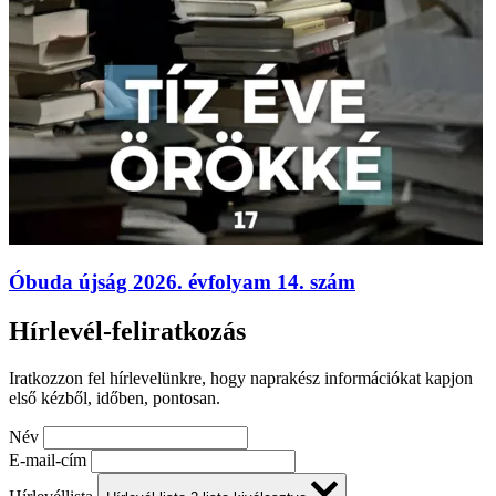
Óbuda újság 2026. évfolyam 14. szám
Hírlevél-feliratkozás
Iratkozzon fel hírlevelünkre, hogy naprakész információkat kapjon
első kézből, időben, pontosan.
Név
E-mail-cím