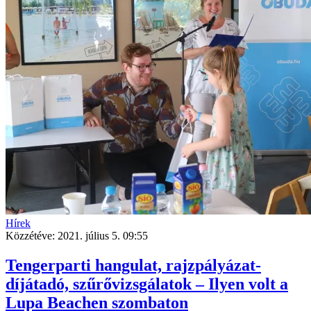
Hírek
Közzétéve:
2021. július 5. 09:55
Tengerparti hangulat, rajzpályázat-
díjátadó, szűrővizsgálatok – Ilyen volt a
Lupa Beachen szombaton