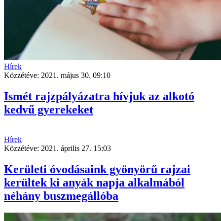
Hírek
Közzétéve:
2021. május 30. 09:10
Ismét rajzpályázatra hívjuk az alkotó
kedvű gyerekeket
Hírek
Közzétéve:
2021. április 27. 15:03
Kerületi óvodásaink gyönyörű rajzai
kerültek ki anyák napja alkalmából
néhány buszmegállóba