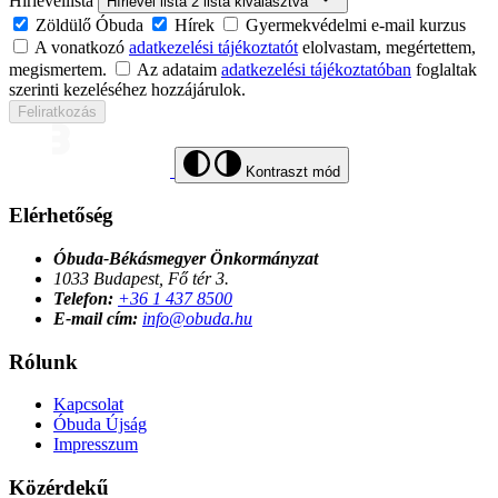
Hírlevéllista
Hírlevél lista
2
lista kiválasztva
Zöldülő Óbuda
Hírek
Gyermekvédelmi e-mail kurzus
A vonatkozó
adatkezelési tájékoztatót
elolvastam, megértettem,
megismertem.
Az adataim
adatkezelési tájékoztatóban
foglaltak
szerinti kezeléséhez hozzájárulok.
Feliratkozás
Kontraszt mód
Elérhetőség
Óbuda-Békásmegyer Önkormányzat
1033 Budapest, Fő tér 3.
Telefon:
+36 1 437 8500
E-mail cím:
info@obuda.hu
Rólunk
Kapcsolat
Óbuda Újság
Impresszum
Közérdekű