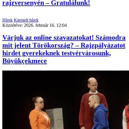
rajzversenyén – Gratulálunk!
Hírek
Kiemelt hírek
Közzétéve:
2026. február 16. 12:04
Várjuk az online szavazatokat! Számodra
mit jelent Törökország? – Rajzpályázatot
hirdet gyerekeknek testvérvárosunk,
Büyükçekmece