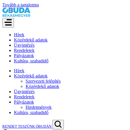
Tovább a tartalomra
Hírek
Közérdekű adatok
Ügyintézés
Rendeletek
Pályázatok
Kultúra, szabadidő
Hírek
Közérdekű adatok
Szervezeti felépítés
Közérdekű adatok
Ügyintézés
Rendeletek
Pályázatok
Hirdetmények
Kultúra, szabadidő
RENDET TESZÜNK ÓBUDÁN