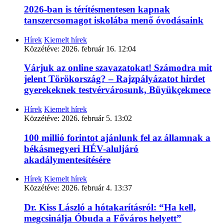
2026-ban is térítésmentesen kapnak
tanszercsomagot iskolába menő óvodásaink
Hírek
Kiemelt hírek
Közzétéve:
2026. február 16. 12:04
Várjuk az online szavazatokat! Számodra mit
jelent Törökország? – Rajzpályázatot hirdet
gyerekeknek testvérvárosunk, Büyükçekmece
Hírek
Kiemelt hírek
Közzétéve:
2026. február 5. 13:02
100 millió forintot ajánlunk fel az államnak a
békásmegyeri HÉV-aluljáró
akadálymentesítésére
Hírek
Kiemelt hírek
Közzétéve:
2026. február 4. 13:37
Dr. Kiss László a hótakarításról: “Ha kell,
megcsinálja Óbuda a Főváros helyett”