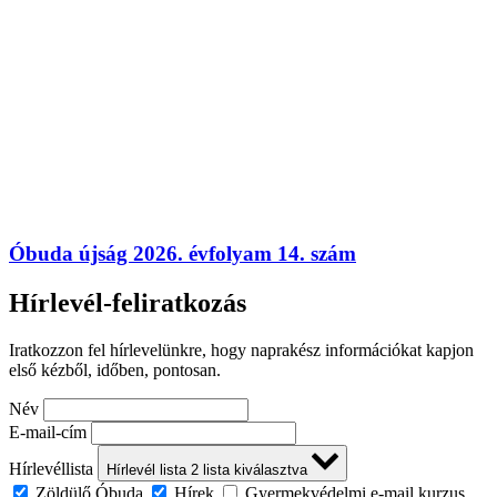
Óbuda újság 2026. évfolyam 14. szám
Hírlevél-feliratkozás
Iratkozzon fel hírlevelünkre, hogy naprakész információkat kapjon
első kézből, időben, pontosan.
Név
E-mail-cím
Hírlevéllista
Hírlevél lista
2
lista kiválasztva
Zöldülő Óbuda
Hírek
Gyermekvédelmi e-mail kurzus