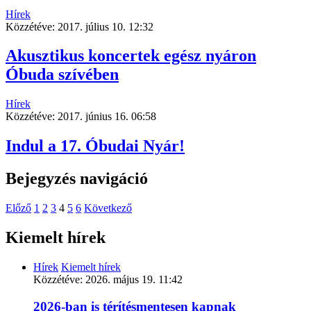
Hírek
Közzétéve:
2017. július 10. 12:32
Akusztikus koncertek egész nyáron
Óbuda szívében
Hírek
Közzétéve:
2017. június 16. 06:58
Indul a 17. Óbudai Nyár!
Bejegyzés navigáció
Előző
1
2
3
4
5
6
Következő
Kiemelt hírek
Hírek
Kiemelt hírek
Közzétéve:
2026. május 19. 11:42
2026-ban is térítésmentesen kapnak