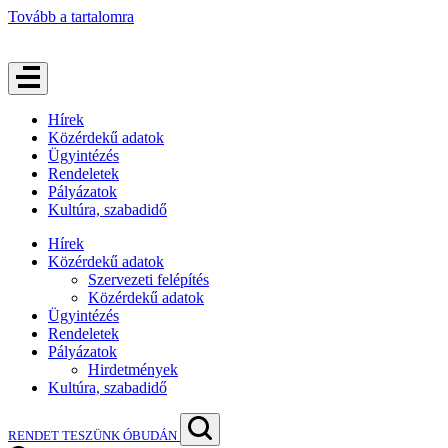
Tovább a tartalomra
Hírek
Közérdekű adatok
Ügyintézés
Rendeletek
Pályázatok
Kultúra, szabadidő
Hírek
Közérdekű adatok
Szervezeti felépítés
Közérdekű adatok
Ügyintézés
Rendeletek
Pályázatok
Hirdetmények
Kultúra, szabadidő
RENDET TESZÜNK ÓBUDÁN