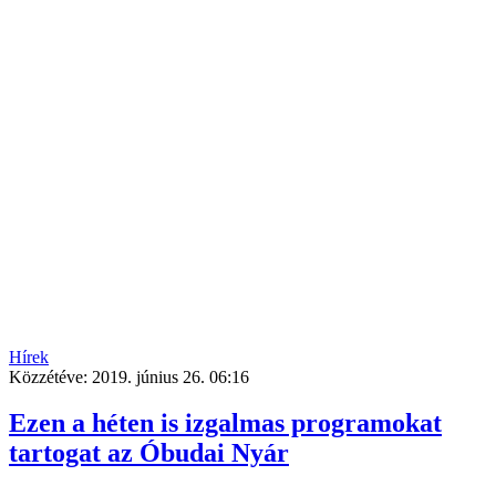
Hírek
Közzétéve:
2019. június 26. 06:16
Ezen a héten is izgalmas programokat
tartogat az Óbudai Nyár