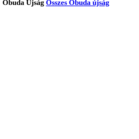
Óbuda Újság
Összes
Óbuda újság