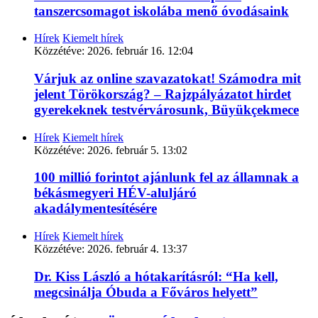
tanszercsomagot iskolába menő óvodásaink
Hírek
Kiemelt hírek
Közzétéve:
2026. február 16. 12:04
Várjuk az online szavazatokat! Számodra mit
jelent Törökország? – Rajzpályázatot hirdet
gyerekeknek testvérvárosunk, Büyükçekmece
Hírek
Kiemelt hírek
Közzétéve:
2026. február 5. 13:02
100 millió forintot ajánlunk fel az államnak a
békásmegyeri HÉV-aluljáró
akadálymentesítésére
Hírek
Kiemelt hírek
Közzétéve:
2026. február 4. 13:37
Dr. Kiss László a hótakarításról: “Ha kell,
megcsinálja Óbuda a Főváros helyett”