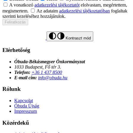
A vonatkozó
adatkezelési tájékoztatót
elolvastam, megértettem,
megismertem.
Az adataim
adatkezelési tájékoztatóban
foglaltak
szerinti kezeléséhez hozzájárulok.
Feliratkozás
Kontraszt mód
Elérhetőség
Óbuda-Békásmegyer Önkormányzat
1033 Budapest, Fő tér 3.
Telefon:
+36 1 437 8500
E-mail cím:
info@obuda.hu
Rólunk
Kapcsolat
Óbuda Újság
Impresszum
Közérdekű