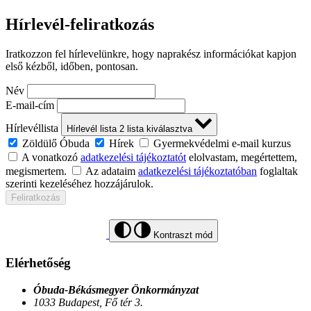
Hírlevél-feliratkozás
Iratkozzon fel hírlevelünkre, hogy naprakész információkat kapjon
első kézből, időben, pontosan.
Név
E-mail-cím
Hírlevéllista
Hírlevél lista
2
lista kiválasztva
Zöldülő Óbuda
Hírek
Gyermekvédelmi e-mail kurzus
A vonatkozó
adatkezelési tájékoztatót
elolvastam, megértettem,
megismertem.
Az adataim
adatkezelési tájékoztatóban
foglaltak
szerinti kezeléséhez hozzájárulok.
Feliratkozás
Kontraszt mód
Elérhetőség
Óbuda-Békásmegyer Önkormányzat
1033 Budapest, Fő tér 3.