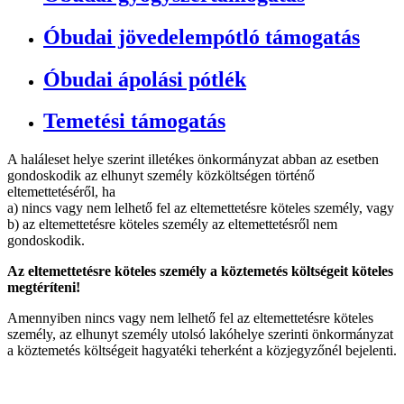
Óbudai jövedelempótló támogatás
Óbudai ápolási pótlék
Temetési támogatás
A haláleset helye szerint illetékes önkormányzat abban az esetben
gondoskodik az elhunyt személy közköltségen történő
eltemettetéséről, ha
a) nincs vagy nem lelhető fel az eltemettetésre köteles személy, vagy
b) az eltemettetésre köteles személy az eltemettetésről nem
gondoskodik.
Az eltemettetésre köteles személy a köztemetés költségeit köteles
megtéríteni!
Amennyiben nincs vagy nem lelhető fel az eltemettetésre köteles
személy, az elhunyt személy utolsó lakóhelye szerinti önkormányzat
a köztemetés költségeit hagyatéki teherként a közjegyzőnél bejelenti.