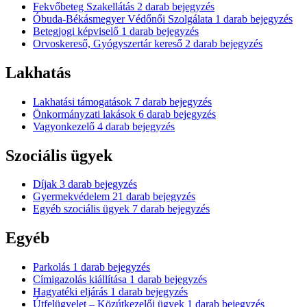
Fekvőbeteg Szakellátás
2
darab bejegyzés
Óbuda-Békásmegyer Védőnői Szolgálata
1
darab bejegyzés
Betegjogi képviselő
1
darab bejegyzés
Orvoskereső, Gyógyszertár kereső
2
darab bejegyzés
Lakhatás
Lakhatási támogatások
7
darab bejegyzés
Önkormányzati lakások
6
darab bejegyzés
Vagyonkezelő
4
darab bejegyzés
Szociális ügyek
Díjak
3
darab bejegyzés
Gyermekvédelem
21
darab bejegyzés
Egyéb szociális ügyek
7
darab bejegyzés
Egyéb
Parkolás
1
darab bejegyzés
Címigazolás kiállítása
1
darab bejegyzés
Hagyatéki eljárás
1
darab bejegyzés
Útfelügyelet – Közútkezelői ügyek
1
darab bejegyzés