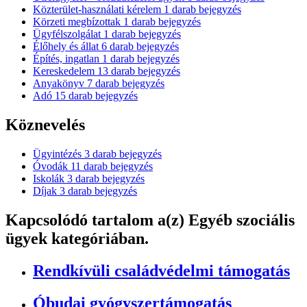
Közterület-használati kérelem
1
darab bejegyzés
Körzeti megbízottak
1
darab bejegyzés
Ügyfélszolgálat
1
darab bejegyzés
Élőhely és állat
6
darab bejegyzés
Építés, ingatlan
1
darab bejegyzés
Kereskedelem
13
darab bejegyzés
Anyakönyv
7
darab bejegyzés
Adó
15
darab bejegyzés
Köznevelés
Ügyintézés
3
darab bejegyzés
Óvodák
11
darab bejegyzés
Iskolák
3
darab bejegyzés
Díjak
3
darab bejegyzés
Kapcsolódó tartalom
a(z) Egyéb szociális
ügyek kategóriában.
Rendkívüli családvédelmi támogatás
Óbudai gyógyszertámogatás