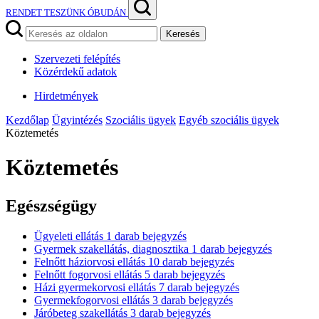
RENDET TESZÜNK ÓBUDÁN
Keresés
Szervezeti felépítés
Közérdekű adatok
Hirdetmények
Kezdőlap
Ügyintézés
Szociális ügyek
Egyéb szociális ügyek
Köztemetés
Köztemetés
Egészségügy
Ügyeleti ellátás
1
darab bejegyzés
Gyermek szakellátás, diagnosztika
1
darab bejegyzés
Felnőtt háziorvosi ellátás
10
darab bejegyzés
Felnőtt fogorvosi ellátás
5
darab bejegyzés
Házi gyermekorvosi ellátás
7
darab bejegyzés
Gyermekfogorvosi ellátás
3
darab bejegyzés
Járóbeteg szakellátás
3
darab bejegyzés