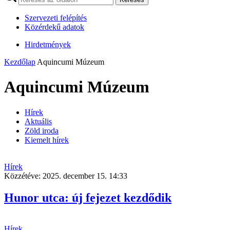
Szervezeti felépítés
Közérdekű adatok
Hirdetmények
Kezdőlap
Aquincumi Múzeum
Aquincumi Múzeum
Hírek
Aktuális
Zöld iroda
Kiemelt hírek
Hírek
Közzétéve:
2025. december 15. 14:33
Hunor utca: új fejezet kezdődik
Hírek