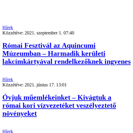
Hírek
Közzétéve:
2021. szeptember 1. 07:40
Római Fesztivál az Aquincumi
Múzeumban – Harmadik kerületi
lakcímkártyával rendelkezőknek ingyenes
Hírek
Közzétéve:
2021. június 17. 13:01
Óvjuk műemlékeinket – Kivágtuk a
római kori vízvezetéket veszélyeztető
növényeket
Hírek