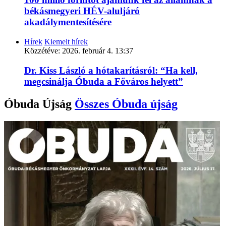
békásmegyeri HÉV-aluljáró
akadálymentesítésére
Hírek
Kiemelt hírek
Közzétéve:
2026. február 4. 13:37
Dr. Kiss László a hótakarításról: “Ha kell,
megcsinálja Óbuda a Főváros helyett”
Óbuda Újság
Összes
Óbuda újság