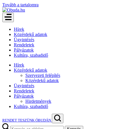
Tovább a tartalomra
Hírek
Közérdekű adatok
Ügyintézés
Rendeletek
Pályázatok
Kultúra, szabadidő
Hírek
Közérdekű adatok
Szervezeti felépítés
Közérdekű adatok
Ügyintézés
Rendeletek
Pályázatok
Hirdetmények
Kultúra, szabadidő
RENDET TESZÜNK ÓBUDÁN
Keresés