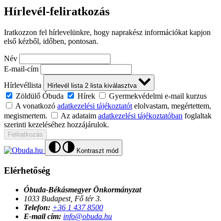
Hírlevél-feliratkozás
Iratkozzon fel hírlevelünkre, hogy naprakész információkat kapjon
első kézből, időben, pontosan.
Név
E-mail-cím
Hírlevéllista
Hírlevél lista
2
lista kiválasztva
Zöldülő Óbuda
Hírek
Gyermekvédelmi e-mail kurzus
A vonatkozó
adatkezelési tájékoztatót
elolvastam, megértettem,
megismertem.
Az adataim
adatkezelési tájékoztatóban
foglaltak
szerinti kezeléséhez hozzájárulok.
Feliratkozás
Kontraszt mód
Elérhetőség
Óbuda-Békásmegyer Önkormányzat
1033 Budapest, Fő tér 3.
Telefon:
+36 1 437 8500
E-mail cím:
info@obuda.hu