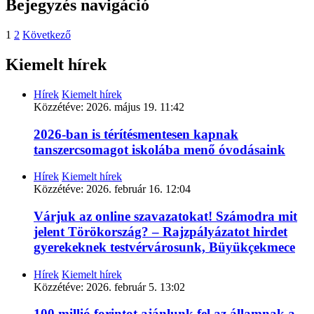
Bejegyzés navigáció
1
2
Következő
Kiemelt hírek
Hírek
Kiemelt hírek
Közzétéve:
2026. május 19. 11:42
2026-ban is térítésmentesen kapnak
tanszercsomagot iskolába menő óvodásaink
Hírek
Kiemelt hírek
Közzétéve:
2026. február 16. 12:04
Várjuk az online szavazatokat! Számodra mit
jelent Törökország? – Rajzpályázatot hirdet
gyerekeknek testvérvárosunk, Büyükçekmece
Hírek
Kiemelt hírek
Közzétéve:
2026. február 5. 13:02
100 millió forintot ajánlunk fel az államnak a