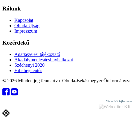
Rólunk
Kapcsolat
Óbuda Újság
Impresszum
Közérdekű
Adatkezelési tájékoztató
Akadálymentesítési nyilatkozat
Széchenyi 2020
Hibabejelentés
© 2026 Minden jog fenntartva. Óbuda-Békásmegyer Önkormányzat
Weboldalt fejlesztette